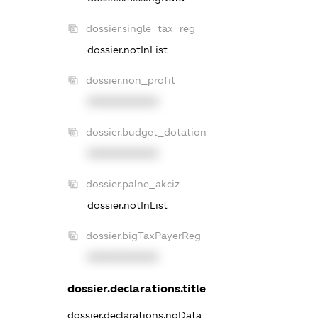
dossier.single_tax_reg
dossier.notInList
dossier.non_profit
XXXXXXXXXX
dossier.budget_dotation
XXXXXXXXXX
dossier.palne_akciz
dossier.notInList
dossier.bigTaxPayerReg
XXXXXXXXXX
dossier.declarations.title
dossier.declarations.noData