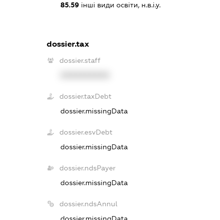
85.59
інші види освіти, н.в.і.у.
dossier.tax
dossier.staff
XXXXXXXXXX
dossier.taxDebt
dossier.missingData
dossier.esvDebt
dossier.missingData
dossier.ndsPayer
dossier.missingData
dossier.ndsAnnul
dossier.missingData