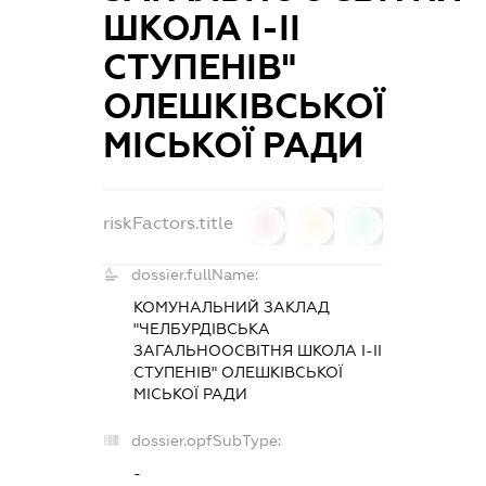
ШКОЛА І-ІІ
СТУПЕНІВ"
ОЛЕШКІВСЬКОЇ
МІСЬКОЇ РАДИ
riskFactors.title
0
0
0
dossier.fullName:
КОМУНАЛЬНИЙ ЗАКЛАД
"ЧЕЛБУРДІВСЬКА
ЗАГАЛЬНООСВІТНЯ ШКОЛА І-ІІ
СТУПЕНІВ" ОЛЕШКІВСЬКОЇ
МІСЬКОЇ РАДИ
dossier.opfSubType:
-