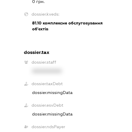
0 грн.
dossier.kveds:
81.10
комплексне обслуговування
об'єктів
dossier.tax
dossier.staff
XXXXXXXXXX
dossier.taxDebt
dossier.missingData
dossier.esvDebt
dossier.missingData
dossier.ndsPayer