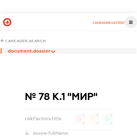
CAHEADER.GETTEST
CAHEADER.SEARCH
document.dossier
№ 78 К.1 "МИР"
riskFactors.title
0
0
0
dossier.fullName: