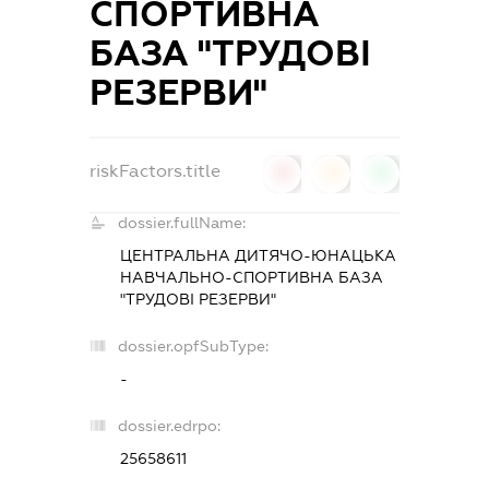
СПОРТИВНА
БАЗА "ТРУДОВІ
РЕЗЕРВИ"
riskFactors.title
0
0
0
dossier.fullName:
ЦЕНТРАЛЬНА ДИТЯЧО-ЮНАЦЬКА
НАВЧАЛЬНО-СПОРТИВНА БАЗА
"ТРУДОВІ РЕЗЕРВИ"
dossier.opfSubType:
-
dossier.edrpo:
25658611