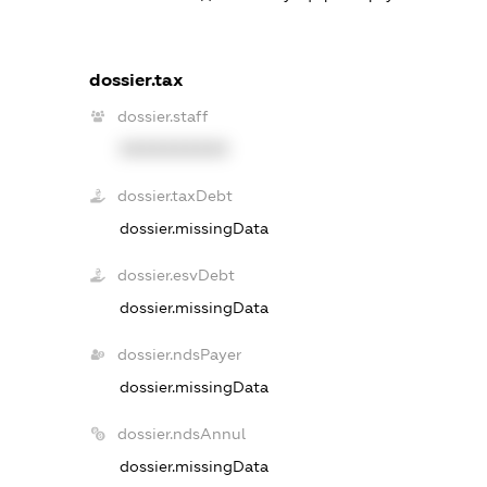
dossier.tax
dossier.staff
XXXXXXXXXX
dossier.taxDebt
dossier.missingData
dossier.esvDebt
dossier.missingData
dossier.ndsPayer
dossier.missingData
dossier.ndsAnnul
dossier.missingData