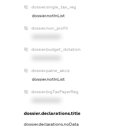
dossier.single_tax_reg
dossier.notInList
dossier.non_profit
XXXXXXXXXX
dossier.budget_dotation
XXXXXXXXXX
dossier.palne_akciz
dossier.notInList
dossier.bigTaxPayerReg
XXXXXXXXXX
dossier.declarations.title
dossier.declarations.noData