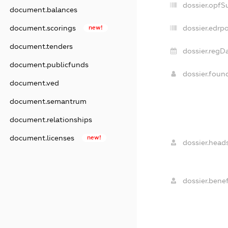
dossier.opfS
document.balances
document.scorings
new!
dossier.edrpo
document.tenders
dossier.regDa
document.publicfunds
dossier.fou
document.ved
document.semantrum
document.relationships
document.licenses
new!
dossier.heads
dossier.benef