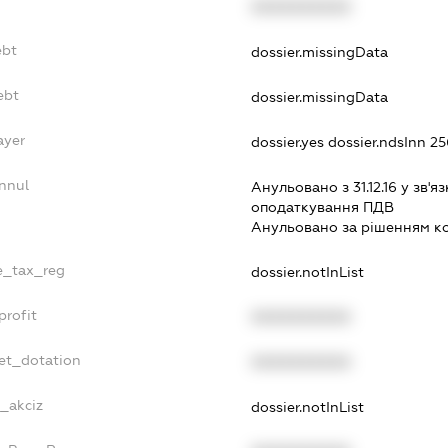
XXXXXXXXXX
ebt
dossier.missingData
ebt
dossier.missingData
ayer
dossier.yes
dossier.ndsInn 2
nnul
Анульовано з 31.12.16 у зв'яз
оподаткування ПДВ
Анульовано за рiшенням к
le_tax_reg
dossier.notInList
profit
XXXXXXXXXX
get_dotation
XXXXXXXXXX
e_akciz
dossier.notInList