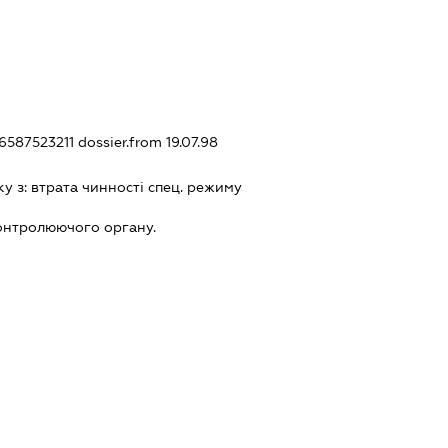
56587523211
dossier.from 19.07.98
ку з:
втрата чинностi спец. режиму
онтролюючого органу.