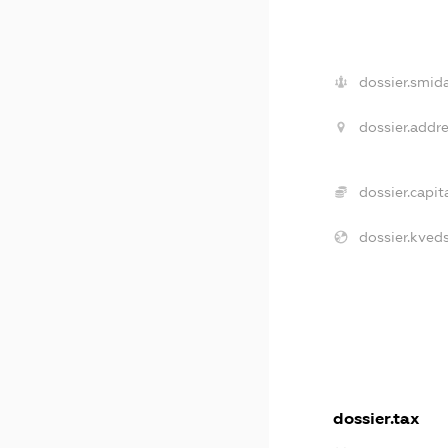
dossier.smida
dossier.addre
dossier.capita
dossier.kveds
dossier.tax