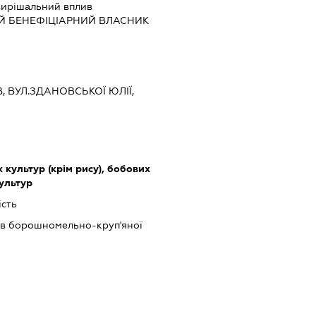
ирішальний вплив
Й БЕНЕФІЦІАРНИЙ ВЛАСНИК
ЇВ, ВУЛ.ЗДАНОВСЬКОЇ ЮЛІЇ,
культур (крім рису), бобових
культур
ість
в борошномельно-круп'яної