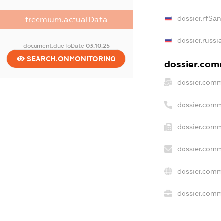
dossier.rfSa
freemium.actualData
dossier.russi
document.dueToDate
03.10.25
SEARCH.ONMONITORING
dossier.comm
dossier.comm
dossier.comm
dossier.comm
dossier.comm
dossier.comm
dossier.comm