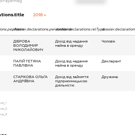
axPayerReg
XXXXXXXXXX
tions.title
2018
tions.pepName
dossier.declarations.personName
dossier.declarations.relType
dossier.declaratio
ДІБРОВА
Дохід від надання
Чоловік
ВОЛОДИМИР
майна в оренду
МИКОЛАЙОВИЧ
ПАЛІЙ ТЕТЯНА
Дохід від надання
Декларант
ПАВЛІВНА
майна в оренду
СТАРІКОВА ОЛЬГА
Дохід від зайняття
Дружина
АНДРІЇЇВНА
підприємницькою
діяльністю
nse_1
ense_2
ense_3