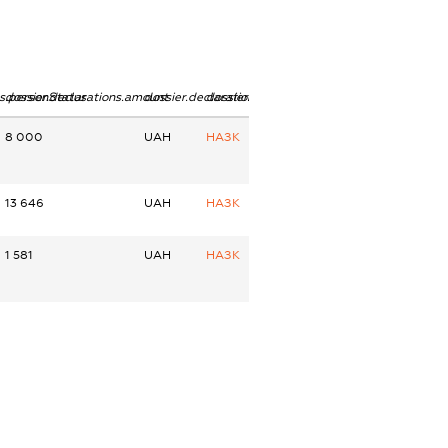
ns.personStatus
dossier.declarations.amount
dossier.declarations.currency
dossier.declarations.source
8 000
UAH
НАЗК
13 646
UAH
НАЗК
1 581
UAH
НАЗК