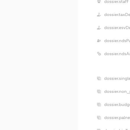
dossier.staff
dossier.taxD
dossier.esvD
dossier.ndsP
dossier.ndsA
dossier.sing
dossier.non_
dossier.bud
dossier.paln