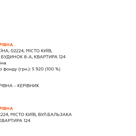
РІВНА
ЇНА, 02224, МІСТО КИЇВ,
 БУДИНОК 8-А, КВАРТИРА 124
їна
о фонду (грн.):
5 920
(100 %)
РІВНА
-
КЕРІВНИК
РІВНА
2224, МІСТО КИЇВ, ВУЛ.БАЛЬЗАКА
КВАРТИРА 124