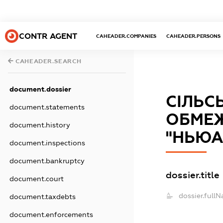
CONTR AGENT
CAHEADER.COMPANIES
CAHEADER.PERSONS
CAHEADER.SEARCH
document.dossier
СІЛЬС
document.statements
ОБМЕЖ
document.history
"НЬЮА
document.inspections
document.bankruptcy
dossier.title
document.court
dossier.full
document.taxdebts
document.enforcements