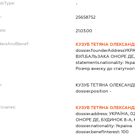
ubType:
-
:
25658752
te:
21.03.00
ndersAndBenef:
КУЗУБ ТЕТЯНА ОЛЕКСАНД
dossier.founderAddress
УКРА
ВУЛ.БАЛЬЗАКА ОНОРЕ ДЕ,
statements.nationality:
Укра
Розмір внеску до статутног
:
КУЗУБ ТЕТЯНА ОЛЕКСАНД
dossier.position -
iciaries:
КУЗУБ ТЕТЯНА ОЛЕКСАНД
dossier.address:
УКРАЇНА, 0
ОНОРЕ ДЕ, БУДИНОК 8-А, 
dossier.nationality:
Україна
dossier.benefInterest:
100