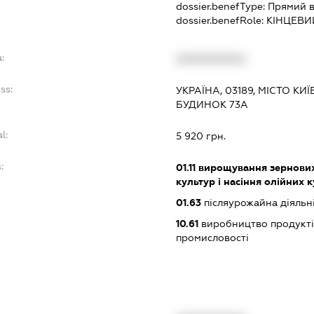
dossier.benefType:
Прямий в
dossier.benefRole:
КІНЦЕВИ
:
XXXXXXXXXX
ss:
УКРАЇНА, 03189, МІСТО КИ
БУДИНОК 73А
l:
5 920 грн.
:
01.11
вирощування зернових 
культур і насіння олійних 
01.63
післяурожайна діяльн
10.61
виробництво продукті
промисловості