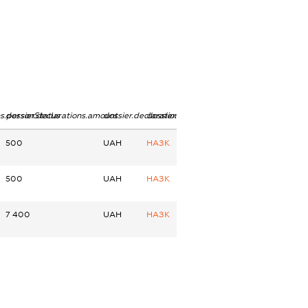
ns.personStatus
dossier.declarations.amount
dossier.declarations.currency
dossier.declarations.source
500
UAH
НАЗК
500
UAH
НАЗК
7 400
UAH
НАЗК