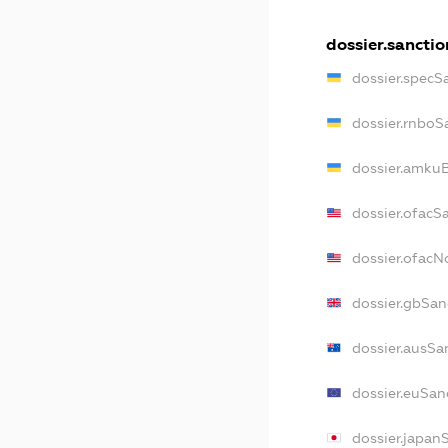
dossier.sanctio
dossier.specS
dossier.rnboS
dossier.amkuB
dossier.ofacS
dossier.ofac
dossier.gbSan
dossier.ausSa
dossier.euSan
dossier.japan