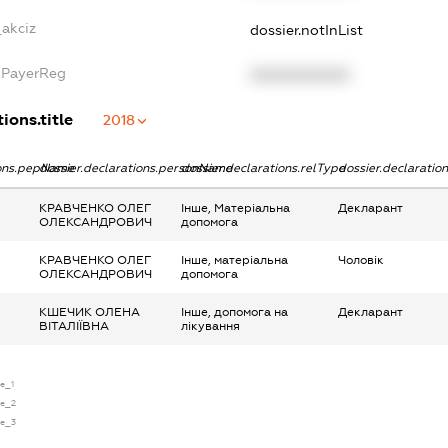
_akciz
dossier.notInList
xPayerReg
XXXXXXXXXX
ions.title
2018
ions.pepName
dossier.declarations.personName
dossier.declarations.relType
dossier.declaratio
КРАВЧЕНКО ОЛЕГ
Інше, Матеріальна
Декларант
ОЛЕКСАНДРОВИЧ
допомога
КРАВЧЕНКО ОЛЕГ
Інше, матеріальна
Чоловік
ОЛЕКСАНДРОВИЧ
допомога
КШЕЧИК ОЛЕНА
Інше, допомога на
Декларант
ВІТАЛІЇВНА
лікування
se_1
se_2
se_3