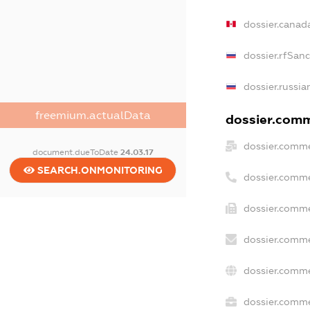
dossier.canad
dossier.rfSan
dossier.russia
freemium.actualData
dossier.comme
dossier.comme
document.dueToDate
24.03.17
SEARCH.ONMONITORING
dossier.comme
dossier.comme
dossier.comme
dossier.comme
dossier.comme