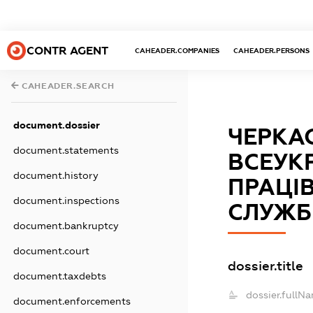
CONTR AGENT
CAHEADER.COMPANIES
CAHEADER.PERSONS
CAHEADER.SEARCH
document.dossier
ЧЕРКА
document.statements
ВСЕУКР
document.history
ПРАЦІ
document.inspections
СЛУЖБ
document.bankruptcy
document.court
dossier.title
document.taxdebts
dossier.fullN
document.enforcements