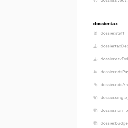
dossier.kveds:
dossier.tax
dossier.staff
dossier.taxDe
dossier.esvDe
dossier.ndsPa
dossier.ndsAn
dossier.singl
dossier.non_p
dossier.budge