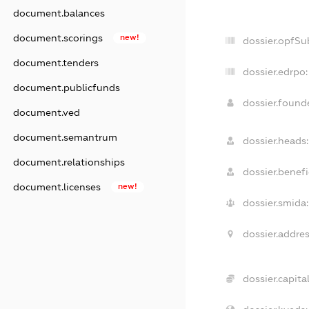
document.balances
document.scorings
new!
dossier.opfSu
document.tenders
dossier.edrpo:
document.publicfunds
dossier.foun
document.ved
document.semantrum
dossier.heads:
document.relationships
dossier.benefic
document.licenses
new!
dossier.smida:
dossier.addres
dossier.capital