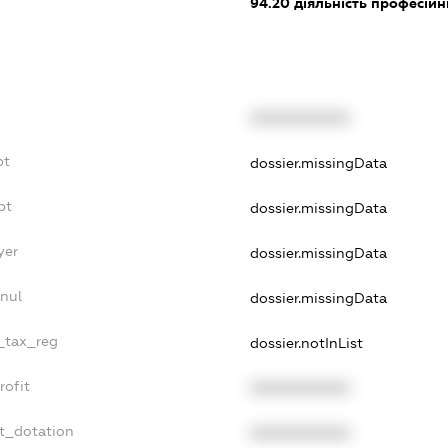
94.20
діяльність професійн
XXXXXXXXXX
bt
dossier.missingData
bt
dossier.missingData
yer
dossier.missingData
nul
dossier.missingData
e_tax_reg
dossier.notInList
rofit
XXXXXXXXXX
t_dotation
XXXXXXXXXX