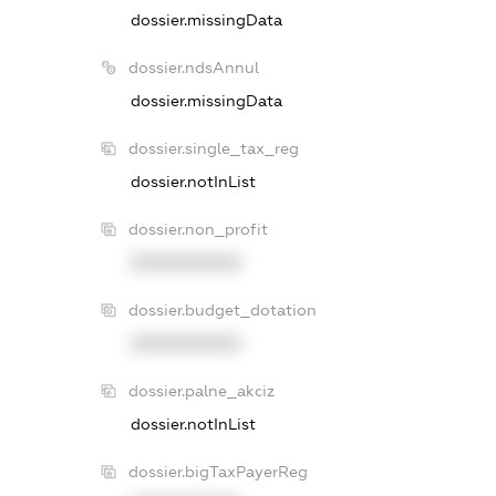
dossier.missingData
dossier.ndsAnnul
dossier.missingData
dossier.single_tax_reg
dossier.notInList
dossier.non_profit
XXXXXXXXXX
dossier.budget_dotation
XXXXXXXXXX
dossier.palne_akciz
dossier.notInList
dossier.bigTaxPayerReg