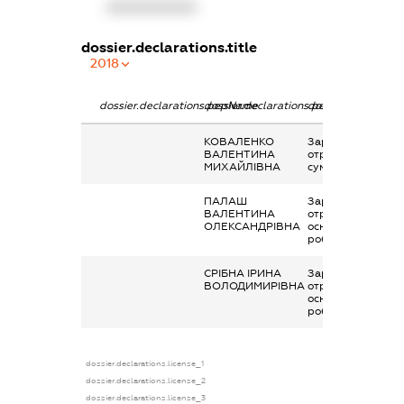
XXXXXXXXXX
dossier.declarations.title
2018
dossier.declarations.pepName
dossier.declarations.personName
dossier.declaratio
КОВАЛЕНКО
Заробітна плата
ВАЛЕНТИНА
отримана за
МИХАЙЛІВНА
сумісництвом
ПАЛАШ
Заробітна плата
ВАЛЕНТИНА
отримана за
ОЛЕКСАНДРІВНА
основним місцем
роботи
СРІБНА ІРИНА
Заробітна плата
ВОЛОДИМИРІВНА
отримана за
основним місцем
роботи
dossier.declarations.license_1
dossier.declarations.license_2
dossier.declarations.license_3