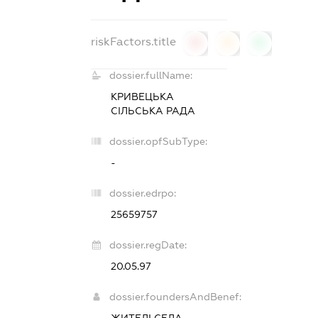
riskFactors.title
0
0
0
dossier.fullName:
КРИВЕЦЬКА
СІЛЬСЬКА РАДА
dossier.opfSubType:
-
dossier.edrpo:
25659757
dossier.regDate:
20.05.97
dossier.foundersAndBenef:
ЖИТЕЛІ СЕЛА