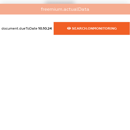
XXXXXXXXXX
freemium.actualData
dossier.taxDebt
dossier.missingData
document.dueToDate
10.10.24
SEARCH.ONMONITORING
dossier.esvDebt
dossier.missingData
dossier.ndsPayer
dossier.missingData
dossier.ndsAnnul
dossier.missingData
dossier.single_tax_reg
dossier.notInList
dossier.non_profit