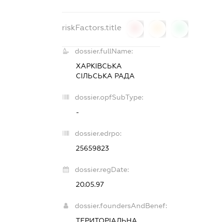
riskFactors.title
0
0
0
dossier.fullName:
ХАРКІВСЬКА
СІЛЬСЬКА РАДА
dossier.opfSubType:
-
dossier.edrpo:
25659823
dossier.regDate:
20.05.97
dossier.foundersAndBenef:
ТЕРИТОРІАЛЬНА