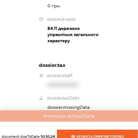
0 грн.
dossier.kveds:
84.11
державне
управління загального
характеру
dossier.tax
dossier.staff
XXXXXXXXXX
dossier.taxDebt
dossier.missingData
freemium.actualData
dossier.esvDebt
dossier.missingData
document.dueToDate
10.10.24
SEARCH.ONMONITORING