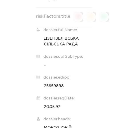
riskFactors.title
0
0
0
dossier.fullName:
ДЗЕНЗЕЛІВСЬКА
СІЛЬСЬКА РАДА
dossier.opfSubType:
-
dossier.edrpo:
25659898
dossier.regDate:
20.05.97
dossier.heads:
МОРОЗ ЮРІЙ