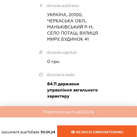
dossier.address:
УКРАЇНА, 20100,
ЧЕРКАСЬКА ОБЛ.,
МАНЬКІВСЬКИЙ Р-Н,
СЕЛО ПОТАШ, ВУЛИЦЯ
МИРУ, БУДИНОК 41
dossier.capital:
0 грн.
dossier.kveds:
84.11
державне
управління загального
характеру
freemium.actualData
dossier.tax
dossier.staff
document.dueToDate
30.01.24
SEARCH.ONMONITORING