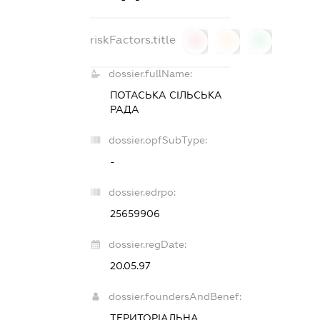
riskFactors.title
0
0
0
dossier.fullName:
ПОТАСЬКА СІЛЬСЬКА
РАДА
dossier.opfSubType:
-
dossier.edrpo:
25659906
dossier.regDate:
20.05.97
dossier.foundersAndBenef:
ТЕРИТОРІАЛЬНА