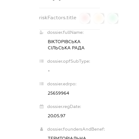
riskFactors.title
0
0
0
dossier.fullName:
ВІКТОРІВСЬКА
СІЛЬСЬКА РАДА
dossier.opfSubType:
-
dossier.edrpo:
25659964
dossier.regDate:
20.05.97
dossier.foundersAndBenef:
ТЕРИТОРІАЛЬНА