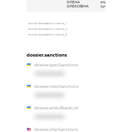
ОЛЕНА
отримана за
ОЛЕКСІЇВНА
сумісництвом
dossier.declarations.license_1
dossier.declarations.license_2
dossier.declarations.license_3
dossier.sanctions
dossier.specSanctions
XXXXXXXXXX
dossier.rnboSanctions
XXXXXXXXXX
dossier.amkuBlackList
XXXXXXXXXX
dossier.ofacSanctions