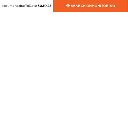
dossier.commercial_info.email
document.dueToDate
30.10.25
SEARCH.ONMONITORING
XXXXXXXXXX
dossier.commercial_info.website
XXXXXXXXXX
dossier.commercial_info.activity
XXXXXXXXXX
freemium.exampleText_1
freemium.exampleText_2
freemium.anonymousPerSearch2
FREEMIUM.DETAILS
FREEMIUM.REGISTER