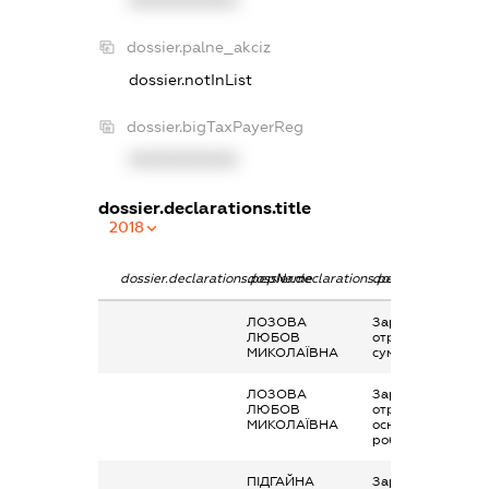
dossier.palne_akciz
dossier.notInList
dossier.bigTaxPayerReg
XXXXXXXXXX
dossier.declarations.title
2018
dossier.declarations.pepName
dossier.declarations.personName
dossier.declaratio
ЛОЗОВА
Заробітна плата
ЛЮБОВ
отримана за
МИКОЛАЇВНА
сумісництвом
ЛОЗОВА
Заробітна плата
ЛЮБОВ
отримана за
МИКОЛАЇВНА
основним місцем
роботи
ПІДГАЙНА
Заробітна плата