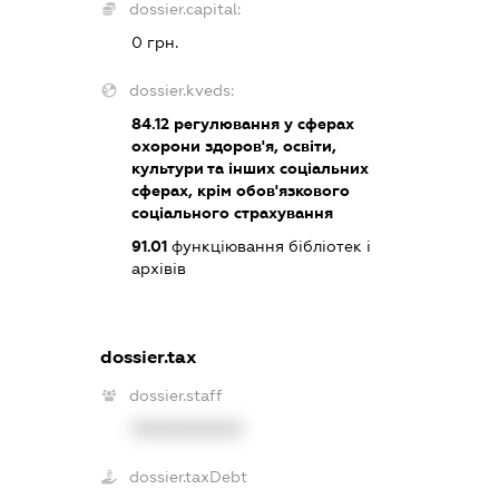
dossier.capital:
0 грн.
dossier.kveds:
84.12
регулювання у сферах
охорони здоров'я, освіти,
культури та інших соціальних
сферах, крім обов'язкового
соціального страхування
91.01
функціювання бібліотек і
архівів
dossier.tax
dossier.staff
XXXXXXXXXX
dossier.taxDebt