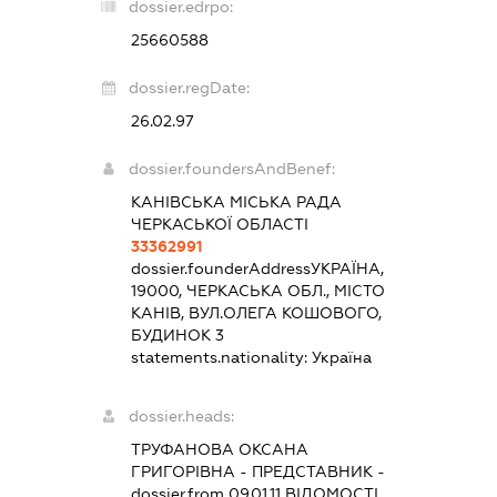
dossier.edrpo:
25660588
dossier.regDate:
26.02.97
dossier.foundersAndBenef:
КАНІВСЬКА МІСЬКА РАДА
ЧЕРКАСЬКОЇ ОБЛАСТІ
33362991
dossier.founderAddress
УКРАЇНА,
19000, ЧЕРКАСЬКА ОБЛ., МІСТО
КАНІВ, ВУЛ.ОЛЕГА КОШОВОГО,
БУДИНОК 3
statements.nationality:
Україна
dossier.heads:
ТРУФАНОВА ОКСАНА
ГРИГОРІВНА
-
ПРЕДСТАВНИК
-
dossier.from 09.01.11
ВІДОМОСТІ