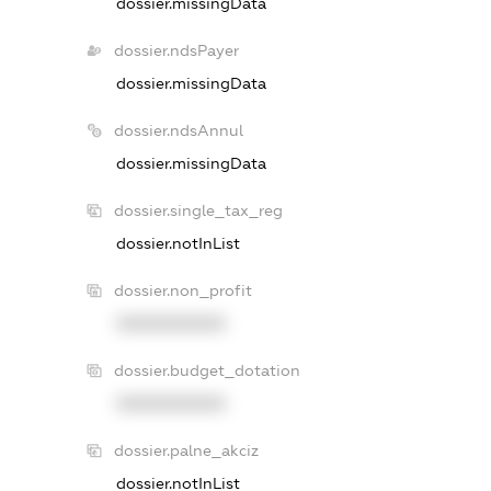
dossier.missingData
dossier.ndsPayer
dossier.missingData
dossier.ndsAnnul
dossier.missingData
dossier.single_tax_reg
dossier.notInList
dossier.non_profit
XXXXXXXXXX
dossier.budget_dotation
XXXXXXXXXX
dossier.palne_akciz
dossier.notInList