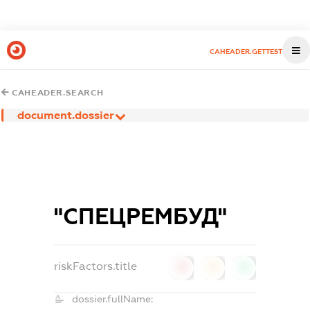
CAHEADER.GETTEST
CAHEADER.SEARCH
document.dossier
"СПЕЦРЕМБУД"
riskFactors.title
0
0
0
dossier.fullName: