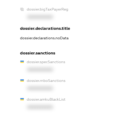
dossier.bigTaxPayerReg
XXXXXXXXXX
dossier.declarations.title
dossier.declarations.noData
dossier.sanctions
dossier.specSanctions
XXXXXXXXXX
dossier.rnboSanctions
XXXXXXXXXX
dossier.amkuBlackList
XXXXXXXXXX