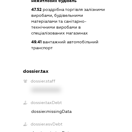
нежитлових будівель
47.52
роздрібна торгівля залізними
виробами, будівельними
матеріалами та санітарно-
технічними виробами в
спеціалізованих магазинах
49.41
вантажний автомобільний
транспорт
dossier.tax
dossier.staff
XXXXXXXXXX
dossier.taxDebt
dossier.missingData
dossier.esvDebt