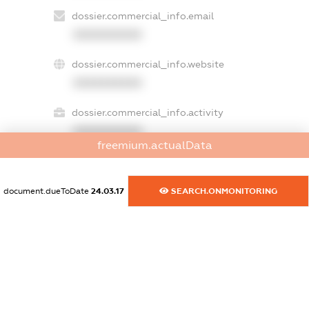
dossier.commercial_info.email
XXXXXXXXXX
dossier.commercial_info.website
XXXXXXXXXX
dossier.commercial_info.activity
XXXXXXXXXX
freemium.actualData
document.dueToDate
24.03.17
SEARCH.ONMONITORING
freemium.exampleText_1
freemium.exampleText_2
freemium.anonymousPerSearch2
FREEMIUM.DETAILS
FREEMIUM.REGISTER