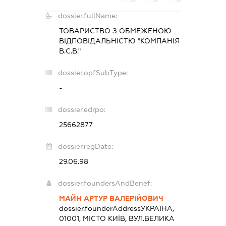
dossier.fullName:
ТОВАРИСТВО З ОБМЕЖЕНОЮ
ВІДПОВІДАЛЬНІСТЮ "КОМПАНІЯ
В.С.В."
dossier.opfSubType:
-
dossier.edrpo:
25662877
dossier.regDate:
29.06.98
dossier.foundersAndBenef:
МАЙН АРТУР ВАЛЕРІЙОВИЧ
dossier.founderAddress
УКРАЇНА,
01001, МІСТО КИЇВ, ВУЛ.ВЕЛИКА