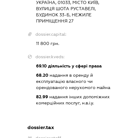
УКРАЇНА, 01033, МІСТО КИЇВ,
ВУЛИЦЯ ШОТА РУСТАВЕЛІ,
БУДИНОК 33-Б, НЕЖИЛЕ
ПРИМІЩЕННЯ 27
dossier.capital:
11 800 грн.
dossier.kveds:
69.10
діяльність у сфері права
68.20
надання в оренду й
експлуатацію власного чи
орендованого нерухомого майна
82.99
надання інших допоміжних
комерційних послуг, н.в.і.у.
dossier.tax
dossier.staff