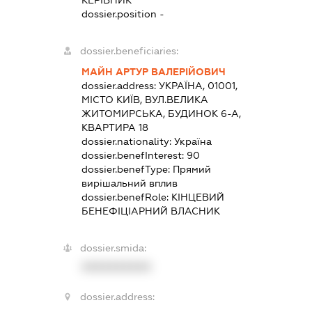
КЕРІВНИК
dossier.position -
dossier.beneficiaries:
МАЙН АРТУР ВАЛЕРІЙОВИЧ
dossier.address:
УКРАЇНА, 01001,
МІСТО КИЇВ, ВУЛ.ВЕЛИКА
ЖИТОМИРСЬКА, БУДИНОК 6-А,
КВАРТИРА 18
dossier.nationality:
Україна
dossier.benefInterest:
90
dossier.benefType:
Прямий
вирішальний вплив
dossier.benefRole:
КІНЦЕВИЙ
БЕНЕФІЦІАРНИЙ ВЛАСНИК
dossier.smida:
XXXXXXXXXX
dossier.address: