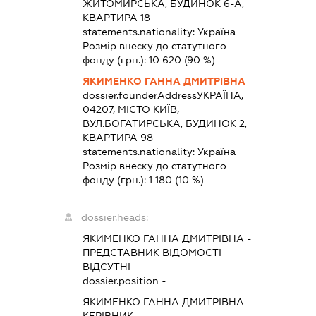
ЖИТОМИРСЬКА, БУДИНОК 6-А,
КВАРТИРА 18
statements.nationality:
Україна
Розмір внеску до статутного
фонду (грн.):
10 620
(90 %)
ЯКИМЕНКО ГАННА ДМИТРІВНА
dossier.founderAddress
УКРАЇНА,
04207, МІСТО КИЇВ,
ВУЛ.БОГАТИРСЬКА, БУДИНОК 2,
КВАРТИРА 98
statements.nationality:
Україна
Розмір внеску до статутного
фонду (грн.):
1 180
(10 %)
dossier.heads:
ЯКИМЕНКО ГАННА ДМИТРІВНА
-
ПРЕДСТАВНИК
ВІДОМОСТІ
ВІДСУТНІ
dossier.position -
ЯКИМЕНКО ГАННА ДМИТРІВНА
-