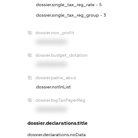
dossier.single_tax_reg_rate - 5
dossier.single_tax_reg_group - 3
dossier.non_profit
XXXXXXXXXX
dossier.budget_dotation
XXXXXXXXXX
dossier.palne_akciz
dossier.notInList
dossier.bigTaxPayerReg
XXXXXXXXXX
dossier.declarations.title
dossier.declarations.noData