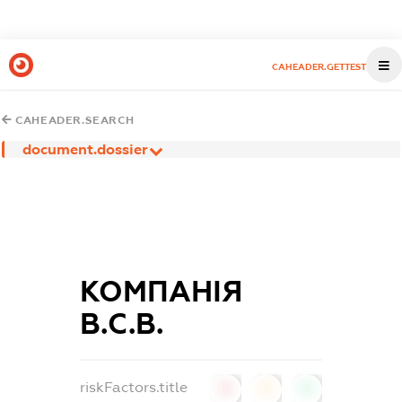
CAHEADER.GETTEST
CAHEADER.SEARCH
document.dossier
КОМПАНІЯ
В.С.В.
riskFactors.title
0
0
0