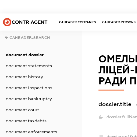
CONTR AGENT
CAHEADER.COMPANIES
CAHEADER.PERSONS
CAHEADER.SEARCH
document.dossier
ОМЕЛЬ
document.statements
ЛІЦЕЙ-
document.history
РАДИ П
document.inspections
document.bankruptcy
dossier.title
document.court
dossier.fullNa
document.taxdebts
document.enforcements
dossier.opfSu