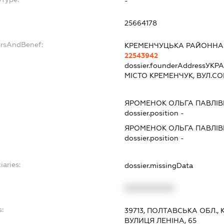
-
25664178
ersAndBenef:
КРЕМЕНЧУЦЬКА РАЙОННА
22543942
dossier.founderAddress
УКРА
МІСТО КРЕМЕНЧУК, ВУЛ.СО
ЯРОМЕНОК ОЛЬГА ПАВЛІ
dossier.position -
ЯРОМЕНОК ОЛЬГА ПАВЛІ
dossier.position -
iaries:
dossier.missingData
XXXXXXXXXX
s:
39713, ПОЛТАВСЬКА ОБЛ.,
ВУЛИЦЯ ЛЕНІНА, 65