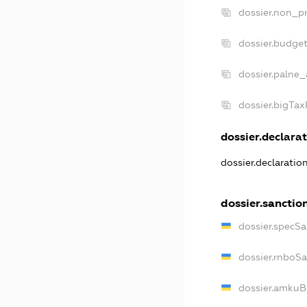
dossier.non_pr
dossier.budge
dossier.palne_
dossier.bigTa
dossier.declarat
dossier.declarati
dossier.sanctio
dossier.specS
dossier.rnboS
dossier.amkuB