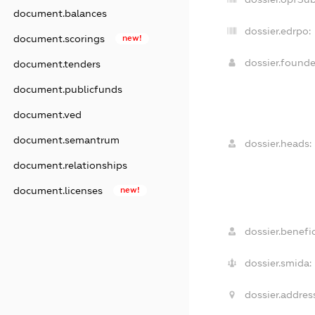
document.balances
dossier.edrpo:
document.scorings
new!
dossier.found
document.tenders
document.publicfunds
document.ved
document.semantrum
dossier.heads:
document.relationships
document.licenses
new!
dossier.benefic
dossier.smida:
dossier.addres