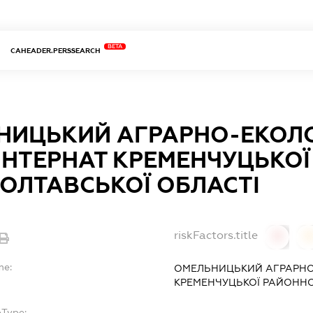
BETA
CAHEADER.PERSSEARCH
НИЦЬКИЙ АГРАРНО-ЕКОЛ
ІНТЕРНАТ КРЕМЕНЧУЦЬКОЇ
ОЛТАВСЬКОЇ ОБЛАСТІ
riskFactors.title
0
0
me:
ОМЕЛЬНИЦЬКИЙ АГРАРНО-
КРЕМЕНЧУЦЬКОЇ РАЙОННО
bType: