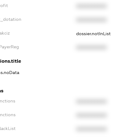
ofit
XXXXXXXXXX
t_dotation
XXXXXXXXXX
akciz
dossier.notInList
xPayerReg
XXXXXXXXXX
ions.title
ons.noData
ns
anctions
XXXXXXXXXX
anctions
XXXXXXXXXX
lackList
XXXXXXXXXX