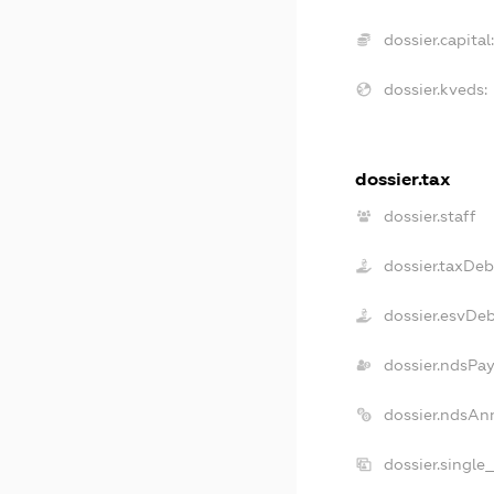
dossier.capital
dossier.kveds:
dossier.tax
dossier.staff
dossier.taxDeb
dossier.esvDe
dossier.ndsPay
dossier.ndsAn
dossier.single