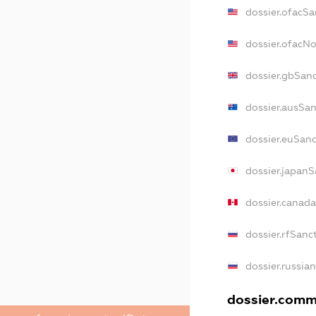
dossier.ofacSa
dossier.ofacN
dossier.gbSan
dossier.ausSa
dossier.euSan
dossier.japanS
dossier.canad
dossier.rfSanc
dossier.russia
dossier.comme