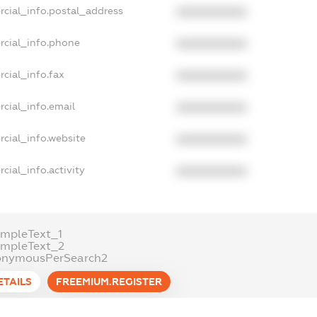
rcial_info.postal_address
XXXXXXXXXX
rcial_info.phone
XXXXXXXXXX
cial_info.fax
XXXXXXXXXX
cial_info.email
XXXXXXXXXX
cial_info.website
XXXXXXXXXX
cial_info.activity
XXXXXXXXXX
mpleText_1
ampleText_2
onymousPerSearch2
ETAILS
FREEMIUM.REGISTER