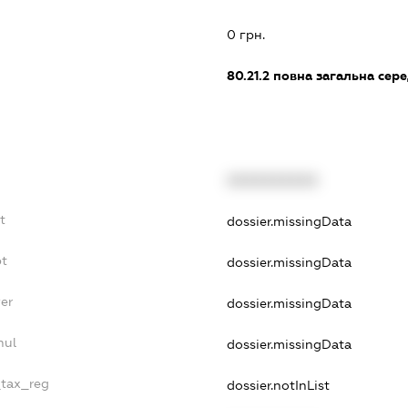
:
0 грн.
80.21.2
повна загальна сере
XXXXXXXXXX
t
dossier.missingData
bt
dossier.missingData
er
dossier.missingData
nul
dossier.missingData
_tax_reg
dossier.notInList