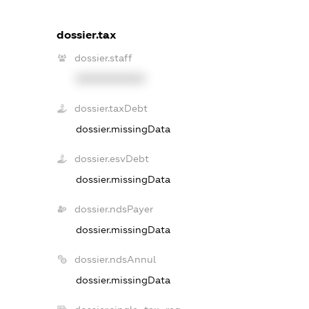
dossier.tax
dossier.staff
XXXXXXXXXX
dossier.taxDebt
dossier.missingData
dossier.esvDebt
dossier.missingData
dossier.ndsPayer
dossier.missingData
dossier.ndsAnnul
dossier.missingData