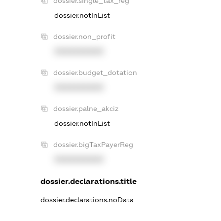
dossier.single_tax_reg
dossier.notInList
dossier.non_profit
XXXXXXXXXX
dossier.budget_dotation
XXXXXXXXXX
dossier.palne_akciz
dossier.notInList
dossier.bigTaxPayerReg
XXXXXXXXXX
dossier.declarations.title
dossier.declarations.noData