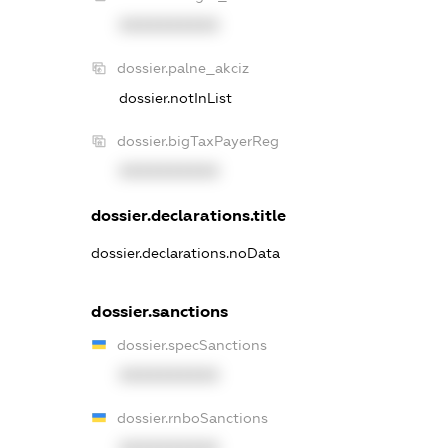
XXXXXXXXXX
dossier.palne_akciz
dossier.notInList
dossier.bigTaxPayerReg
XXXXXXXXXX
dossier.declarations.title
dossier.declarations.noData
dossier.sanctions
dossier.specSanctions
XXXXXXXXXX
dossier.rnboSanctions