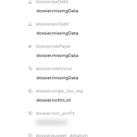
dossier.taxDebt
dossier.missingData
dossier.esvDebt
dossier.missingData
dossier.ndsPayer
dossier.missingData
dossier.ndsAnnul
dossier.missingData
dossier.single_tax_reg
dossier.notInList
dossier.non_profit
XXXXXXXXXX
dossier.budget_dotation