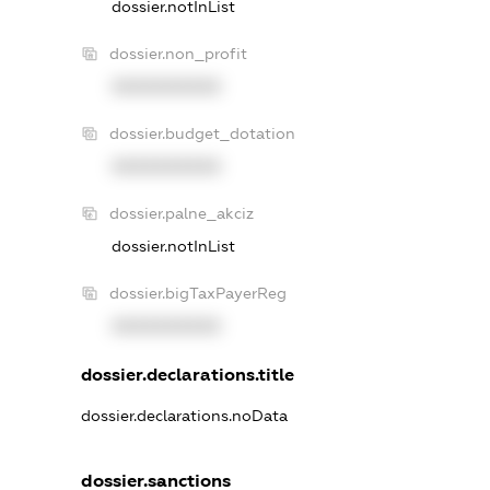
dossier.notInList
dossier.non_profit
XXXXXXXXXX
dossier.budget_dotation
XXXXXXXXXX
dossier.palne_akciz
dossier.notInList
dossier.bigTaxPayerReg
XXXXXXXXXX
dossier.declarations.title
dossier.declarations.noData
dossier.sanctions