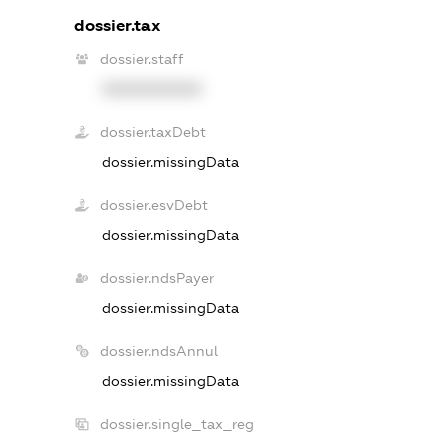
dossier.tax
dossier.staff
XXXXXXXXXX
dossier.taxDebt
dossier.missingData
dossier.esvDebt
dossier.missingData
dossier.ndsPayer
dossier.missingData
dossier.ndsAnnul
dossier.missingData
dossier.single_tax_reg