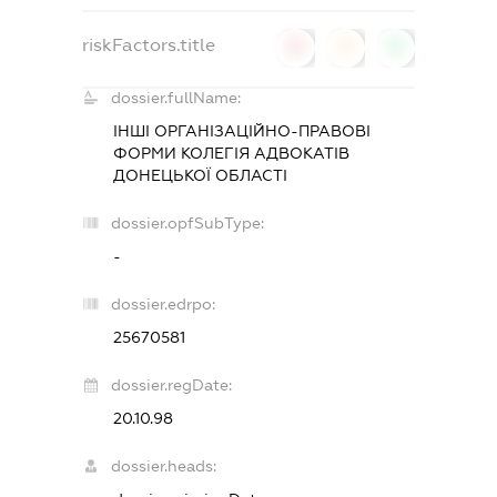
riskFactors.title
0
0
0
dossier.fullName:
ІНШІ ОРГАНІЗАЦІЙНО-ПРАВОВІ
ФОРМИ КОЛЕГІЯ АДВОКАТІВ
ДОНЕЦЬКОЇ ОБЛАСТІ
dossier.opfSubType:
-
dossier.edrpo:
25670581
dossier.regDate:
20.10.98
dossier.heads: