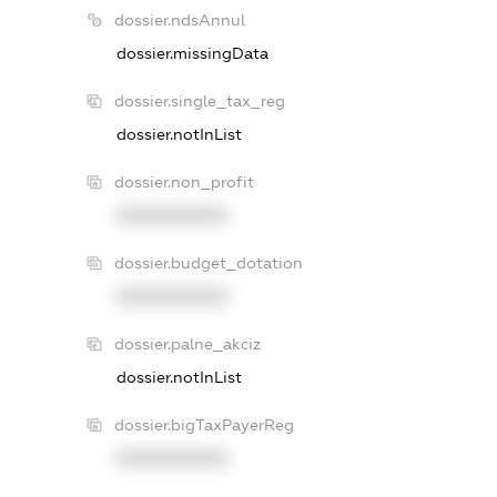
dossier.ndsAnnul
dossier.missingData
dossier.single_tax_reg
dossier.notInList
dossier.non_profit
XXXXXXXXXX
dossier.budget_dotation
XXXXXXXXXX
dossier.palne_akciz
dossier.notInList
dossier.bigTaxPayerReg
XXXXXXXXXX