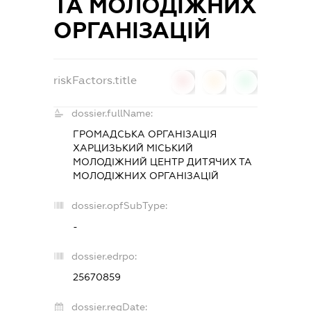
ТА МОЛОДІЖНИХ
ОРГАНІЗАЦІЙ
riskFactors.title
0
0
0
dossier.fullName:
ГРОМАДСЬКА ОРГАНІЗАЦІЯ
ХАРЦИЗЬКИЙ МІСЬКИЙ
МОЛОДІЖНИЙ ЦЕНТР ДИТЯЧИХ ТА
МОЛОДІЖНИХ ОРГАНІЗАЦІЙ
dossier.opfSubType:
-
dossier.edrpo:
25670859
dossier.regDate: