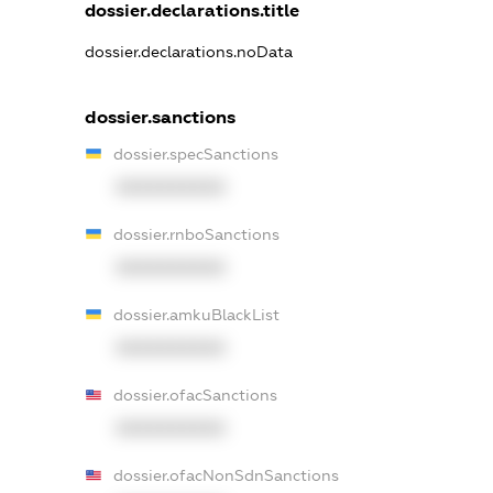
dossier.declarations.title
dossier.declarations.noData
dossier.sanctions
dossier.specSanctions
XXXXXXXXXX
dossier.rnboSanctions
XXXXXXXXXX
dossier.amkuBlackList
XXXXXXXXXX
dossier.ofacSanctions
XXXXXXXXXX
dossier.ofacNonSdnSanctions