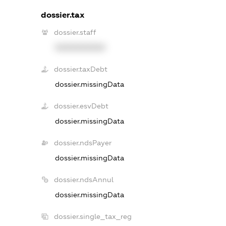
dossier.tax
dossier.staff
XXXXXXXXXX
dossier.taxDebt
dossier.missingData
dossier.esvDebt
dossier.missingData
dossier.ndsPayer
dossier.missingData
dossier.ndsAnnul
dossier.missingData
dossier.single_tax_reg