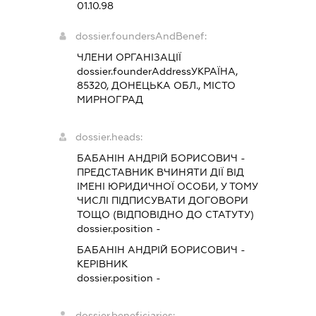
01.10.98
dossier.foundersAndBenef:
ЧЛЕНИ ОРГАНІЗАЦІЇ
dossier.founderAddress
УКРАЇНА,
85320, ДОНЕЦЬКА ОБЛ., МІСТО
МИРНОГРАД
dossier.heads:
БАБАНІН АНДРІЙ БОРИСОВИЧ
-
ПРЕДСТАВНИК
ВЧИНЯТИ ДІЇ ВІД
ІМЕНІ ЮРИДИЧНОЇ ОСОБИ, У ТОМУ
ЧИСЛІ ПІДПИСУВАТИ ДОГОВОРИ
ТОЩО (ВІДПОВІДНО ДО СТАТУТУ)
dossier.position -
БАБАНІН АНДРІЙ БОРИСОВИЧ
-
КЕРІВНИК
dossier.position -
dossier.beneficiaries: