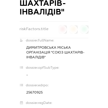
ШАХТАРІВ-
ІНВАЛІДІВ"
riskFactors.title
0
0
0
dossier.fullName:
ДИМИТРОВСЬКА МІСЬКА
ОРГАНІЗАЦІЯ "СОЮЗ ШАХТАРІВ-
ІНВАЛІДІВ"
dossier.opfSubType:
-
dossier.edrpo:
25670925
dossier.regDate: