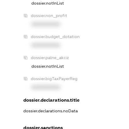
dossier.notInList
dossier.non_profit
XXXXXXXXXX
dossier.budget_dotation
XXXXXXXXXX
dossier.palne_akciz
dossier.notInList
dossier.bigTaxPayerReg
XXXXXXXXXX
dossier.declarations.title
dossier.declarations.noData
dossier.sanctions