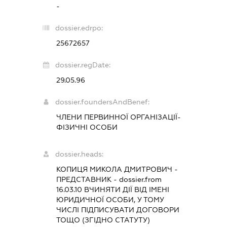
-
dossier.edrpo:
25672657
dossier.regDate:
29.05.96
dossier.foundersAndBenef:
ЧЛЕНИ ПЕРВИННОЇ ОРГАНІЗАЦІЇ-
ФІЗИЧНІ ОСОБИ
dossier.heads:
КОПИЦЯ МИКОЛА ДМИТРОВИЧ
-
ПРЕДСТАВНИК
- dossier.from
16.03.10
ВЧИНЯТИ ДІЇ ВІД ІМЕНІ
ЮРИДИЧНОЇ ОСОБИ, У ТОМУ
ЧИСЛІ ПІДПИСУВАТИ ДОГОВОРИ
ТОЩО (ЗГІДНО СТАТУТУ)