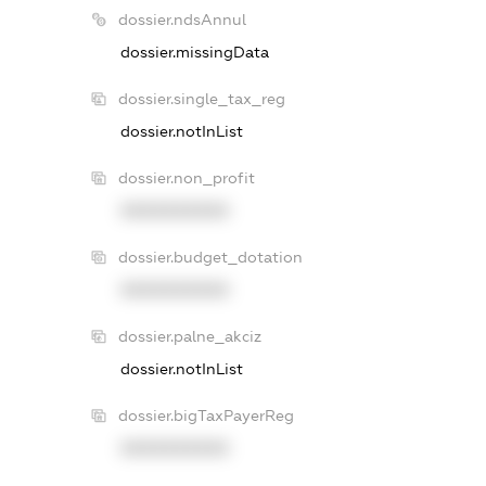
dossier.ndsAnnul
dossier.missingData
dossier.single_tax_reg
dossier.notInList
dossier.non_profit
XXXXXXXXXX
dossier.budget_dotation
XXXXXXXXXX
dossier.palne_akciz
dossier.notInList
dossier.bigTaxPayerReg
XXXXXXXXXX