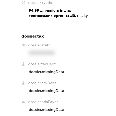
dossier.kveds:
94.99
діяльність інших
громадських організацій, н.в.і.у.
dossier.tax
dossier.staff
XXXXXXXXXX
dossier.taxDebt
dossier.missingData
dossier.esvDebt
dossier.missingData
dossier.ndsPayer
dossier.missingData