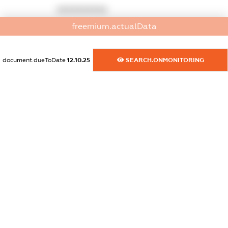
XXXXXXXXXX
freemium.actualData
dossier.commercial_info.activity
XXXXXXXXXX
document.dueToDate
12.10.25
SEARCH.ONMONITORING
freemium.exampleText_1
freemium.exampleText_2
freemium.anonymousPerSearch2
FREEMIUM.DETAILS
FREEMIUM.REGISTER