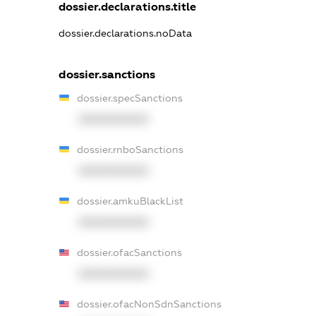
dossier.declarations.title
dossier.declarations.noData
dossier.sanctions
dossier.specSanctions
XXXXXXXXXX
dossier.rnboSanctions
XXXXXXXXXX
dossier.amkuBlackList
XXXXXXXXXX
dossier.ofacSanctions
XXXXXXXXXX
dossier.ofacNonSdnSanctions