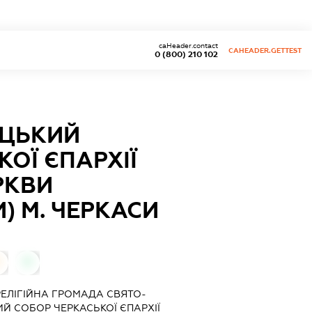
caHeader.contact
CAHEADER.GETTEST
0 (800) 210 102
ЇЦЬКИЙ
ОЇ ЄПАРХІЇ
РКВИ
) М. ЧЕРКАСИ
0
"РЕЛІГІЙНА ГРОМАДА СВЯТО-
Й СОБОР ЧЕРКАСЬКОЇ ЄПАРХІЇ