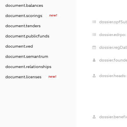
document.balances
document.scorings
new!
dossier.opfSu
document.tenders
dossier.edrpo:
document.publicfunds
document.ved
dossier.regDat
document.semantrum
dossier.found
document.relationships
dossier.heads:
document.licenses
new!
dossier.benefic