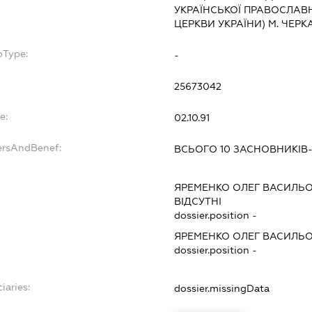
УКРАЇНСЬКОЇ ПРАВОСЛАВ
ЦЕРКВИ УКРАЇНИ) М. ЧЕРК
bType:
-
25673042
e:
02.10.91
ersAndBenef:
ВСЬОГО 10 ЗАСНОВНИКІВ
ЯРЕМЕНКО ОЛЕГ ВАСИЛЬ
ВІДСУТНІ
dossier.position -
ЯРЕМЕНКО ОЛЕГ ВАСИЛЬ
dossier.position -
iaries:
dossier.missingData