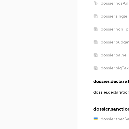
dossier.ndsAn
dossier.single
dossier.non_pr
dossier.budge
dossier.palne_
dossier.bigTa
dossier.declarat
dossier.declarati
dossier.sanctio
dossier.specS