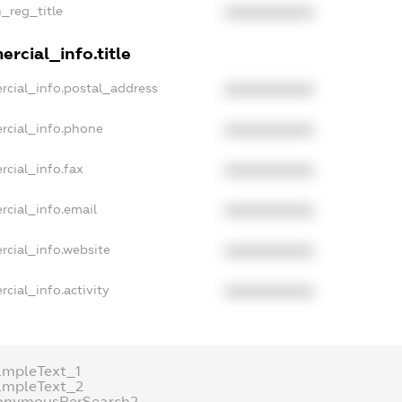
n_reg_title
XXXXXXXXXX
rcial_info.title
rcial_info.postal_address
XXXXXXXXXX
rcial_info.phone
XXXXXXXXXX
rcial_info.fax
XXXXXXXXXX
rcial_info.email
XXXXXXXXXX
rcial_info.website
XXXXXXXXXX
cial_info.activity
XXXXXXXXXX
ampleText_1
ampleText_2
onymousPerSearch2