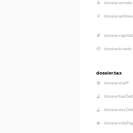
dossier.smida:
dossier.addres
dossier.capital
dossier.kveds:
dossier.tax
dossier.staff
dossier.taxDe
dossier.esvDe
dossier.ndsPa