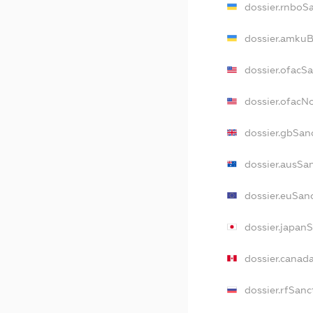
dossier.rnboS
dossier.amkuB
dossier.ofacS
dossier.ofac
dossier.gbSan
dossier.ausSa
dossier.euSan
dossier.japan
dossier.canad
dossier.rfSanc