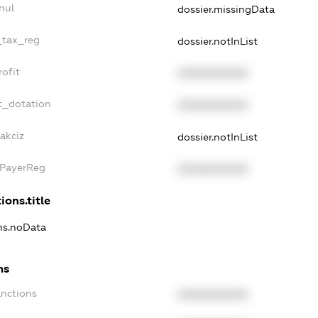
nul
dossier.missingData
_tax_reg
dossier.notInList
ofit
XXXXXXXXXX
t_dotation
XXXXXXXXXX
akciz
dossier.notInList
xPayerReg
XXXXXXXXXX
ions.title
ons.noData
ns
anctions
XXXXXXXXXX