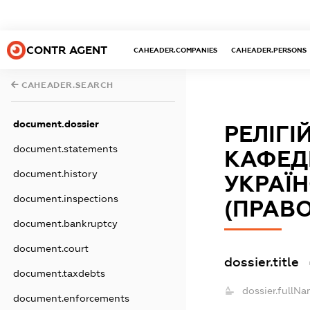
CONTR AGENT
CAHEADER.COMPANIES
CAHEADER.PERSONS
CAHEADER.SEARCH
document.dossier
РЕЛІГ
document.statements
КАФЕД
document.history
УКРАЇ
document.inspections
(ПРАВО
document.bankruptcy
document.court
dossier.title
document.taxdebts
dossier.fullNa
document.enforcements