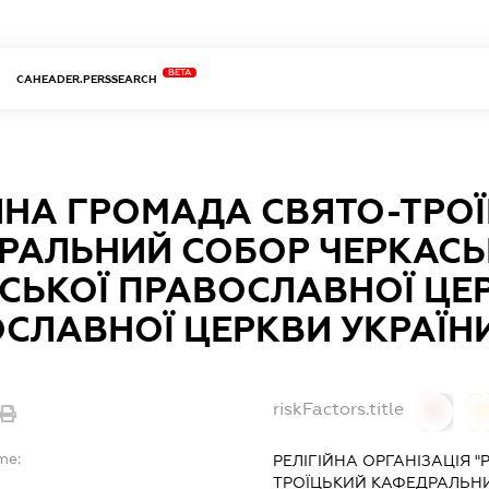
BETA
CAHEADER.PERSSEARCH
ІЙНА ГРОМАДА СВЯТО-ТРО
РАЛЬНИЙ СОБОР ЧЕРКАСЬК
НСЬКОЇ ПРАВОСЛАВНОЇ ЦЕ
СЛАВНОЇ ЦЕРКВИ УКРАЇНИ
riskFactors.title
0
0
me:
РЕЛІГІЙНА ОРГАНІЗАЦІЯ 
ТРОЇЦЬКИЙ КАФЕДРАЛЬНИ