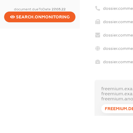
dossier.comme
document.dueToDate
27.03.22
SEARCH.ONMONITORING
dossier.commer
dossier.commer
dossier.commer
dossier.commer
freemium.exa
freemium.ex
freemium.an
FREEMIUM.D