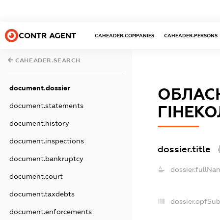
CONTR AGENT
CAHEADER.COMPANIES
CAHEADER.PERSONS
CAHEADER.SEARCH
document.dossier
ОБЛАСН
document.statements
ГІНЕКО
document.history
document.inspections
dossier.title
document.bankruptcy
dossier.fullNa
document.court
document.taxdebts
dossier.opfSu
document.enforcements