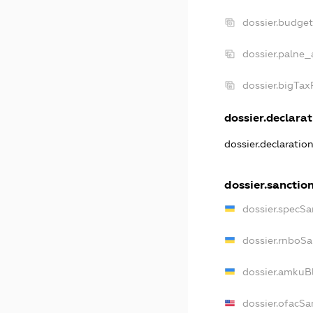
dossier.budge
dossier.palne_
dossier.bigTa
dossier.declarat
dossier.declaratio
dossier.sanctio
dossier.specSa
dossier.rnboS
dossier.amkuB
dossier.ofacSa