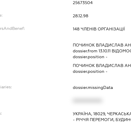
25673504
e:
28.12.98
ersAndBenef:
148 ЧЛЕНІВ ОРГАНІЗАЦІЇ
ПОЧИНОК ВЛАДИСЛАВ АН
dossier.from 13.10.11
ВІДОМОС
dossier.position -
ПОЧИНОК ВЛАДИСЛАВ АН
dossier.position -
iaries:
dossier.missingData
XXXXXXXXXX
:
УКРАЇНА, 18029, ЧЕРКАСЬК
- РІЧЧЯ ПЕРЕМОГИ, БУДИНО