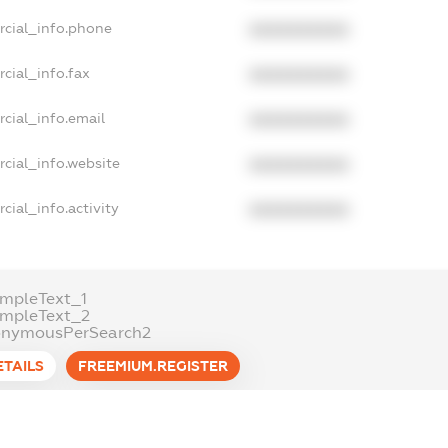
rcial_info.phone
XXXXXXXXXX
cial_info.fax
XXXXXXXXXX
cial_info.email
XXXXXXXXXX
cial_info.website
XXXXXXXXXX
cial_info.activity
XXXXXXXXXX
mpleText_1
ampleText_2
onymousPerSearch2
ETAILS
FREEMIUM.REGISTER