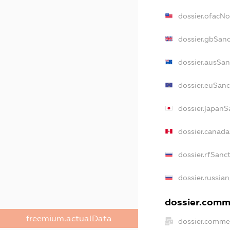
dossier.ofacN
dossier.gbSan
dossier.ausSan
dossier.euSanc
dossier.japanS
dossier.canad
dossier.rfSanc
dossier.russia
dossier.comme
freemium.actualData
dossier.comme