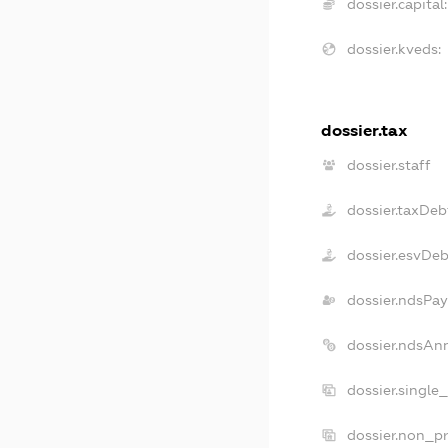
dossier.capital:
dossier.kveds:
dossier.tax
dossier.staff
dossier.taxDeb
dossier.esvDe
dossier.ndsPay
dossier.ndsAn
dossier.single
dossier.non_pr