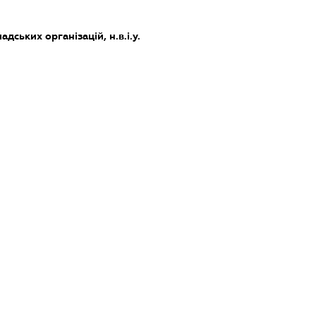
дських організацій, н.в.і.у.