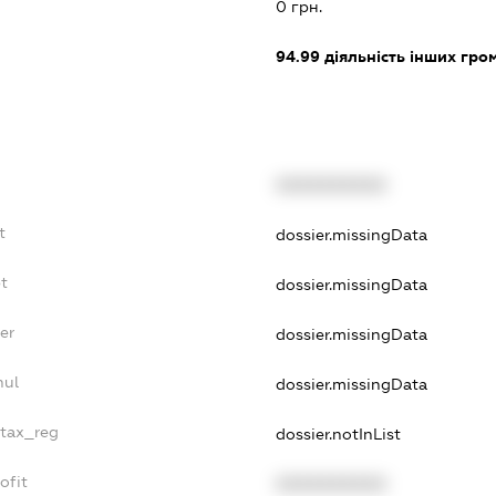
0 грн.
94.99
діяльність інших грома
XXXXXXXXXX
t
dossier.missingData
bt
dossier.missingData
er
dossier.missingData
nul
dossier.missingData
_tax_reg
dossier.notInList
ofit
XXXXXXXXXX