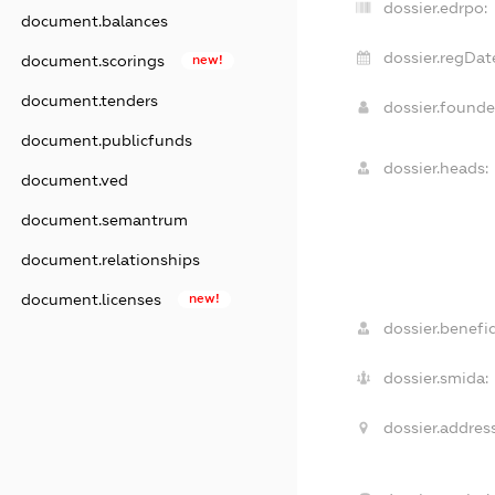
dossier.edrpo:
document.balances
dossier.regDat
document.scorings
new!
document.tenders
dossier.found
document.publicfunds
dossier.heads:
document.ved
document.semantrum
document.relationships
document.licenses
new!
dossier.benefic
dossier.smida:
dossier.address