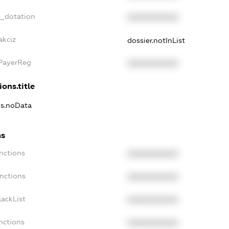
t_dotation
XXXXXXXXXX
akciz
dossier.notInList
xPayerReg
XXXXXXXXXX
ions.title
ns.noData
ns
nctions
XXXXXXXXXX
anctions
XXXXXXXXXX
lackList
XXXXXXXXXX
nctions
XXXXXXXXXX