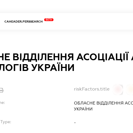
BETA
CAHEADER.PERSSEARCH
Е ВІДДІЛЕННЯ АСОЦІАЦІЇ 
ЛОГІВ УКРАЇНИ
riskFactors.title
0
0
me:
ОБЛАСНЕ ВІДДІЛЕННЯ АСОЦ
УКРАЇНИ
bType:
-