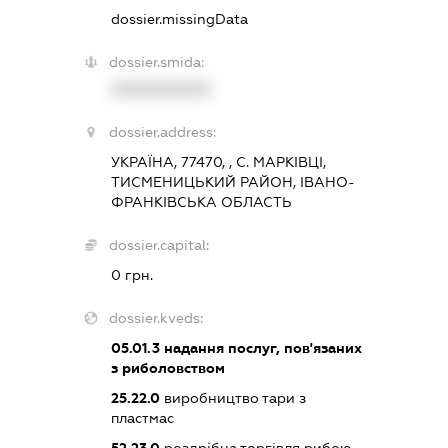
dossier.missingData
dossier.smida:
XXXXXXXXXX
dossier.address:
УКРАЇНА, 77470, , С. МАРКІВЦІ,
ТИСМЕНИЦЬКИЙ РАЙОН, ІВАНО-
ФРАНКІВСЬКА ОБЛАСТЬ
dossier.capital:
0 грн.
dossier.kveds:
05.01.3
надання послуг, пов'язаних
з риболовством
25.22.0
виробництво тари з
пластмас
52.23.0
роздрібна торгівля рибою