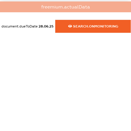
dossier.commercial_info.activity
freemium.actualData
XXXXXXXXXX
document.dueToDate
28.06.25
SEARCH.ONMONITORING
freemium.exampleText_1
freemium.exampleText_2
freemium.anonymousPerSearch2
FREEMIUM.DETAILS
FREEMIUM.REGISTER