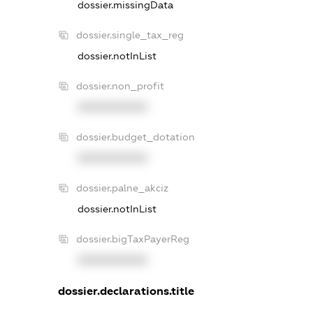
dossier.missingData
dossier.single_tax_reg
dossier.notInList
dossier.non_profit
XXXXXXXXXX
dossier.budget_dotation
XXXXXXXXXX
dossier.palne_akciz
dossier.notInList
dossier.bigTaxPayerReg
XXXXXXXXXX
dossier.declarations.title