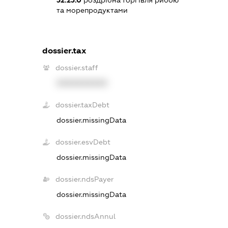
та морепродуктами
dossier.tax
dossier.staff
XXXXXXXXXX
dossier.taxDebt
dossier.missingData
dossier.esvDebt
dossier.missingData
dossier.ndsPayer
dossier.missingData
dossier.ndsAnnul