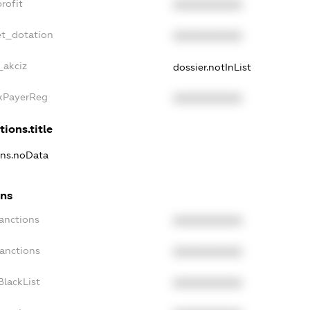
rofit
XXXXXXXXXX
et_dotation
XXXXXXXXXX
_akciz
dossier.notInList
axPayerReg
XXXXXXXXXX
tions.title
ions.noData
ons
Sanctions
XXXXXXXXXX
Sanctions
XXXXXXXXXX
BlackList
XXXXXXXXXX