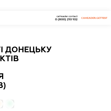
caHeader.contact
CAHEADER.GETTEST
0 (800) 210 102
ТІ ДОНЕЦЬКУ
КТІВ
Я
В)
0
0