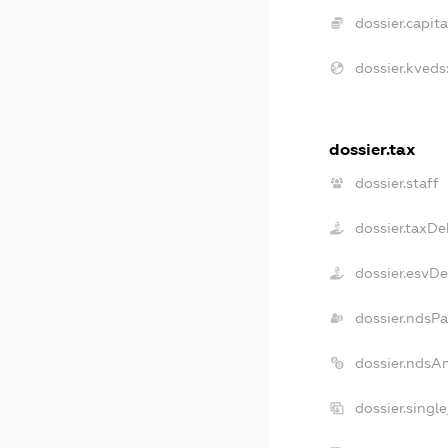
dossier.capita
dossier.kveds
dossier.tax
dossier.staff
dossier.taxDe
dossier.esvD
dossier.ndsP
dossier.ndsA
dossier.singl