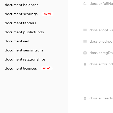
dossier.fullN
document.balances
document.scorings
new!
document.tenders
dossier.opfS
document.publicfunds
document.ved
dossier.edrpo
document.semantrum
dossier.regDa
document.relationships
dossier.foun
document.licenses
new!
dossier.heads