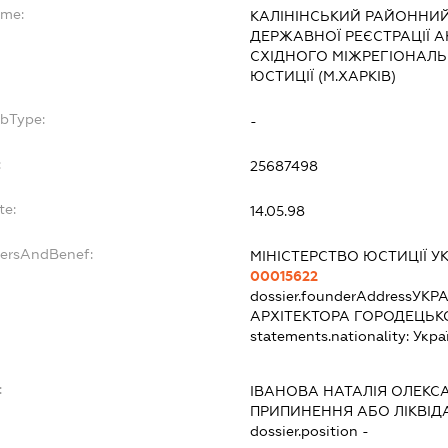
ame:
КАЛІНІНСЬКИЙ РАЙОННИЙ 
ДЕРЖАВНОЇ РЕЄСТРАЦІЇ А
СХІДНОГО МІЖРЕГІОНАЛЬ
ЮСТИЦІЇ (М.ХАРКІВ)
ubType:
-
:
25687498
te:
14.05.98
dersAndBenef:
МІНІСТЕРСТВО ЮСТИЦІЇ У
00015622
dossier.founderAddress
УКРА
АРХІТЕКТОРА ГОРОДЕЦЬКО
statements.nationality:
Укра
:
ІВАНОВА НАТАЛІЯ ОЛЕКС
ПРИПИНЕННЯ АБО ЛІКВІД
dossier.position -