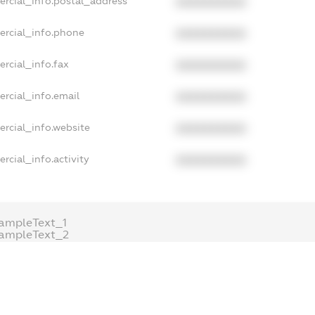
ercial_info.postal_address
XXXXXXXXXX
ercial_info.phone
XXXXXXXXXX
rcial_info.fax
XXXXXXXXXX
rcial_info.email
XXXXXXXXXX
ercial_info.website
XXXXXXXXXX
rcial_info.activity
XXXXXXXXXX
ampleText_1
ampleText_2
nonymousPerSearch2
DETAILS
FREEMIUM.REGISTER