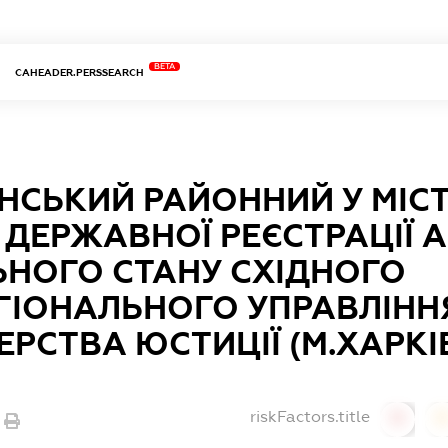
BETA
CAHEADER.PERSSEARCH
ІНСЬКИЙ РАЙОННИЙ У МІС
 ДЕРЖАВНОЇ РЕЄСТРАЦІЇ А
ЬНОГО СТАНУ СХІДНОГО
ГІОНАЛЬНОГО УПРАВЛІНН
ЕРСТВА ЮСТИЦІЇ (М.ХАРКІ
riskFactors.title
0