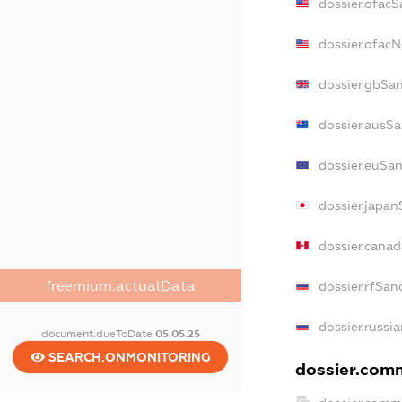
dossier.ofacS
dossier.ofac
dossier.gbSa
dossier.ausS
dossier.euSa
dossier.japa
dossier.cana
freemium.actualData
dossier.rfSan
dossier.russi
document.dueToDate
05.05.25
SEARCH.ONMONITORING
dossier.comm