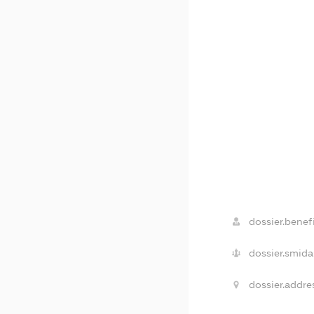
dossier.benefi
dossier.smida
dossier.addre