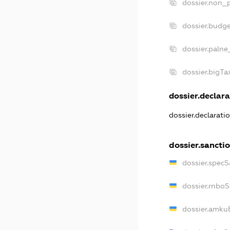
dossier.non_p
dossier.budg
dossier.palne
dossier.bigT
dossier.declara
dossier.declarat
dossier.sancti
dossier.spec
dossier.rnbo
dossier.amku