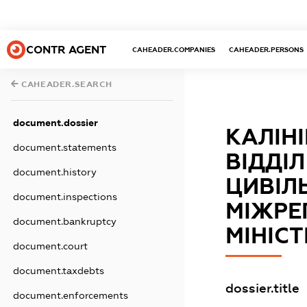
CONTR AGENT
CAHEADER.COMPANIES
CAHEADER.PERSONS
CAHEADER.SEARCH
document.dossier
КАЛІН
document.statements
ВІДДІЛ
document.history
ЦИВІЛ
document.inspections
МІЖРЕ
document.bankruptcy
МІНІСТ
document.court
document.taxdebts
dossier.title
document.enforcements