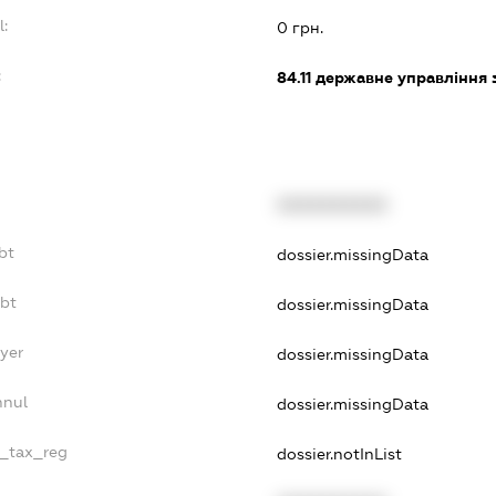
l:
0 грн.
:
84.11
державне управління 
XXXXXXXXXX
bt
dossier.missingData
ebt
dossier.missingData
ayer
dossier.missingData
nnul
dossier.missingData
e_tax_reg
dossier.notInList