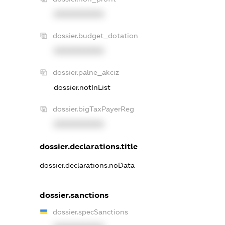
XXXXXXXXXX
dossier.budget_dotation
XXXXXXXXXX
dossier.palne_akciz
dossier.notInList
dossier.bigTaxPayerReg
XXXXXXXXXX
dossier.declarations.title
dossier.declarations.noData
dossier.sanctions
dossier.specSanctions