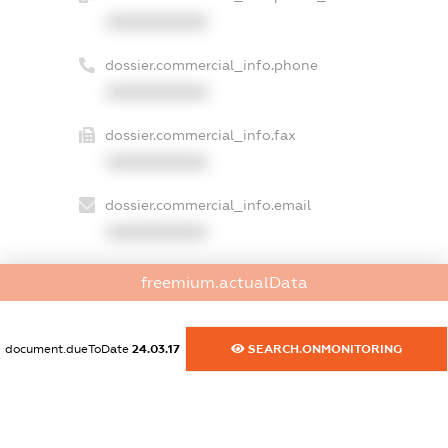
XXXXXXXXXX
dossier.commercial_info.phone
XXXXXXXXXX
dossier.commercial_info.fax
XXXXXXXXXX
dossier.commercial_info.email
XXXXXXXXXX
dossier.commercial_info.website
freemium.actualData
XXXXXXXXXX
dossier.commercial_info.activity
document.dueToDate
24.03.17
SEARCH.ONMONITORING
XXXXXXXXXX