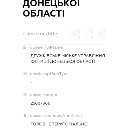
ДОНЕЦЬКОЇ
ОБЛАСТІ
riskFactors.title
0
0
0
dossier.fullName:
ДРУЖКІВСЬКЕ МІСЬКЕ УПРАВЛІННЯ
ЮСТИЦІЇ ДОНЕЦЬКОЇ ОБЛАСТІ
dossier.opfSubType:
-
dossier.edrpo:
25687966
dossier.foundersAndBenef:
ГОЛОВНЕ ТЕРИТОРІАЛЬНЕ