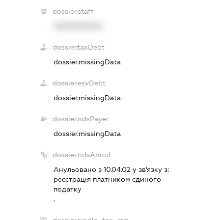
dossier.staff
XXXXXXXXXX
dossier.taxDebt
dossier.missingData
dossier.esvDebt
dossier.missingData
dossier.ndsPayer
dossier.missingData
dossier.ndsAnnul
Анульовано з 10.04.02 у зв'язку з:
реєстрацiя платником єдиного
податку
.