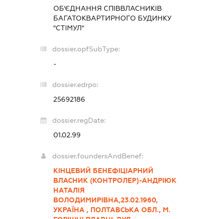
ОБ'ЄДНАННЯ СПІВВЛАСНИКІВ
БАГАТОКВАРТИРНОГО БУДИНКУ
"СТІМУЛ"
dossier.opfSubType:
-
dossier.edrpo:
25692186
dossier.regDate:
01.02.99
dossier.foundersAndBenef:
КІНЦЕВИЙ БЕНЕФІЦІАРНИЙ
ВЛАСНИК (КОНТРОЛЕР)-АНДРІЮК
НАТАЛІЯ
ВОЛОДИМИРІВНА,23.02.1960,
УКРАЇНА , ПОЛТАВСЬКА ОБЛ., М.