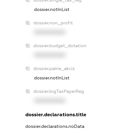
dossier.single_tax_reg
dossier.notInList
dossier.non_profit
XXXXXXXXXX
dossier.budget_dotation
XXXXXXXXXX
dossier.palne_akciz
dossier.notInList
dossier.bigTaxPayerReg
XXXXXXXXXX
dossier.declarations.title
dossier.declarations.noData