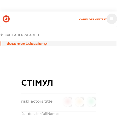
CAHEADER.GETTEST
CAHEADER.SEARCH
document.dossier
СТІМУЛ
riskFactors.title
0
0
0
dossier.fullName: