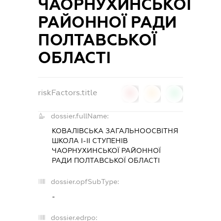
ЧАОРНУХИНСЬКОЇ
РАЙОННОЇ РАДИ
ПОЛТАВСЬКОЇ
ОБЛАСТІ
riskFactors.title
0
0
0
dossier.fullName:
КОВАЛІВСЬКА ЗАГАЛЬНООСВІТНЯ
ШКОЛА I-II СТУПЕНІВ
ЧАОРНУХИНСЬКОЇ РАЙОННОЇ
РАДИ ПОЛТАВСЬКОЇ ОБЛАСТІ
dossier.opfSubType:
-
dossier.edrpo: