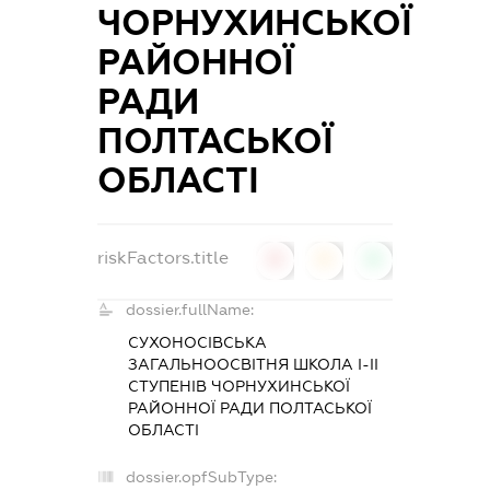
ЧОРНУХИНСЬКОЇ
РАЙОННОЇ
РАДИ
ПОЛТАСЬКОЇ
ОБЛАСТІ
riskFactors.title
0
0
0
dossier.fullName:
СУХОНОСІВСЬКА
ЗАГАЛЬНООСВІТНЯ ШКОЛА I-II
СТУПЕНІВ ЧОРНУХИНСЬКОЇ
РАЙОННОЇ РАДИ ПОЛТАСЬКОЇ
ОБЛАСТІ
dossier.opfSubType: