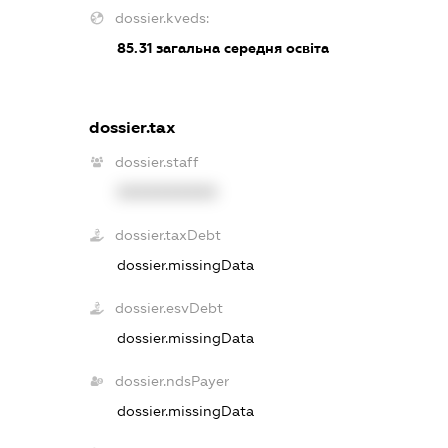
dossier.kveds:
85.31
загальна середня освіта
dossier.tax
dossier.staff
XXXXXXXXXX
dossier.taxDebt
dossier.missingData
dossier.esvDebt
dossier.missingData
dossier.ndsPayer
dossier.missingData