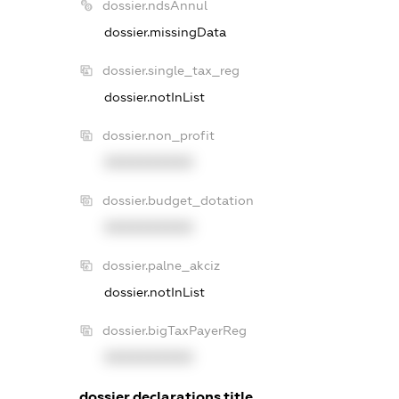
dossier.ndsAnnul
dossier.missingData
dossier.single_tax_reg
dossier.notInList
dossier.non_profit
XXXXXXXXXX
dossier.budget_dotation
XXXXXXXXXX
dossier.palne_akciz
dossier.notInList
dossier.bigTaxPayerReg
XXXXXXXXXX
dossier.declarations.title