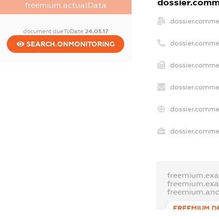
dossier.comme
freemium.actualData
dossier.comme
document.dueToDate
24.03.17
dossier.comme
SEARCH.ONMONITORING
dossier.commer
dossier.commer
dossier.commer
dossier.commer
freemium.exa
freemium.ex
freemium.an
FREEMIUM.D