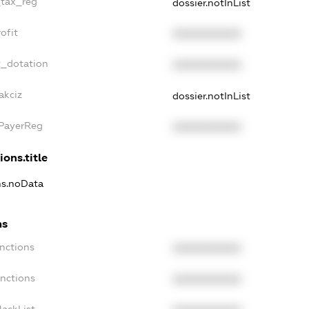
_tax_reg
dossier.notInList
ofit
XXXXXXXXXX
t_dotation
XXXXXXXXXX
akciz
dossier.notInList
xPayerReg
XXXXXXXXXX
ions.title
ons.noData
ns
anctions
XXXXXXXXXX
anctions
XXXXXXXXXX