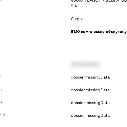
46016, ТЕРНОПІЛЬСЬКА ОБ
5 А
:
0 грн.
81.10
комплексне обслуговув
XXXXXXXXXX
t
dossier.missingData
bt
dossier.missingData
er
dossier.missingData
nul
dossier.missingData