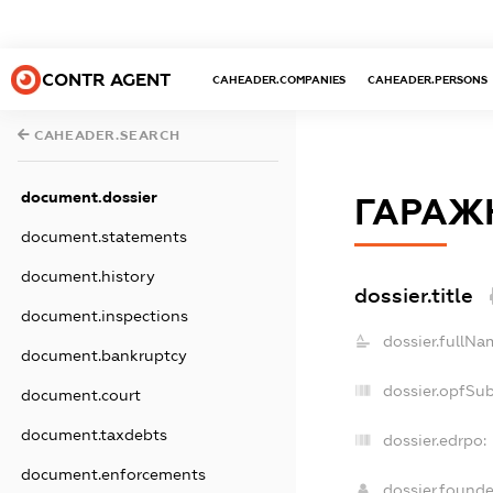
CONTR AGENT
CAHEADER.COMPANIES
CAHEADER.PERSONS
CAHEADER.SEARCH
document.dossier
ГАРАЖ
document.statements
document.history
dossier.title
document.inspections
dossier.fullNa
document.bankruptcy
dossier.opfSu
document.court
document.taxdebts
dossier.edrpo:
document.enforcements
dossier.found