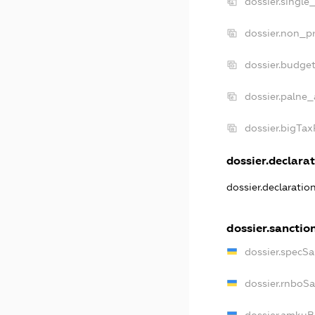
dossier.single
dossier.non_pr
dossier.budge
dossier.palne_
dossier.bigTa
dossier.declarat
dossier.declarati
dossier.sanctio
dossier.specS
dossier.rnboS