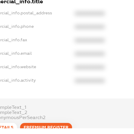
rcial_info.title
rcial_info.postal_address
XXXXXXXXXX
rcial_info.phone
XXXXXXXXXX
cial_info.fax
XXXXXXXXXX
cial_info.email
XXXXXXXXXX
cial_info.website
XXXXXXXXXX
cial_info.activity
XXXXXXXXXX
mpleText_1
ampleText_2
onymousPerSearch2
ETAILS
FREEMIUM.REGISTER