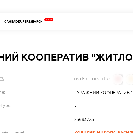
BETA
CAHEADER.PERSSEARCH
НИЙ КООПЕРАТИВ "ЖИТЛО
riskFactors.title
0
0
me:
ГАРАЖНИЙ КООПЕРАТИВ 
bType:
-
25693725
ersAndBenef:
КОБИЛЯК МИКОЛА ВАСИЛ