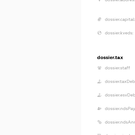
dossier.capital
dossier.kveds:
dossier.tax
dossier.staff
dossier.taxDeb
dossier.esvDe
dossier.ndsPay
dossier.ndsAn