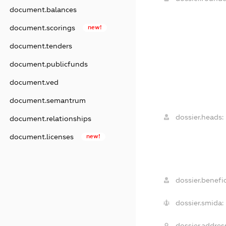
document.balances
document.scorings
new!
document.tenders
document.publicfunds
document.ved
document.semantrum
dossier.heads:
document.relationships
document.licenses
new!
dossier.benefic
dossier.smida:
dossier.addres