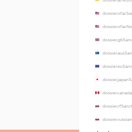
dossier.amkuB
dossier.ofacSa
dossier.ofacN
dossier.gbSan
dossier.ausSa
dossier.euSan
dossier.japan
dossier.canad
dossier.rfSanc
dossier.russia