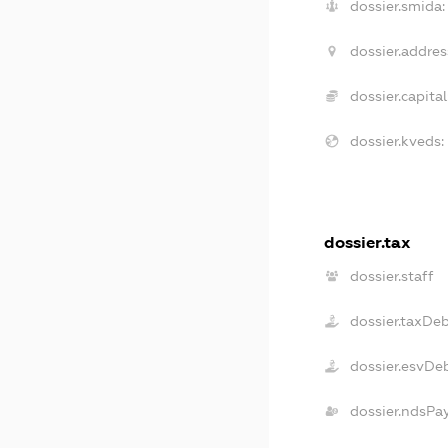
dossier.smida:
dossier.addres
dossier.capital
dossier.kveds:
dossier.tax
dossier.staff
dossier.taxDe
dossier.esvDe
dossier.ndsPa