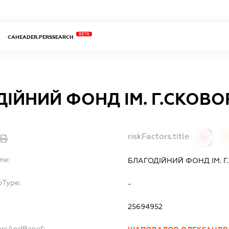
BETA
CAHEADER.PERSSEARCH
ІЙНИЙ ФОНД ІМ. Г.СКОВ
riskFactors.title
0
0
me:
БЛАГОДІЙНИЙ ФОНД ІМ. 
bType:
-
25694952
ersAndBenef: