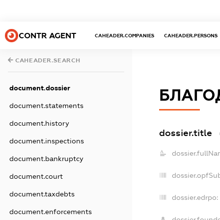
CONTR AGENT
CAHEADER.COMPANIES
CAHEADER.PERSONS
CAHEADER.SEARCH
document.dossier
БЛАГОД
document.statements
document.history
dossier.title
document.inspections
dossier.fullNa
document.bankruptcy
dossier.opfSu
document.court
document.taxdebts
dossier.edrpo:
document.enforcements
dossier.found