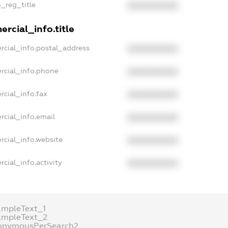
n_reg_title
XXXXXXXXXX
rcial_info.title
rcial_info.postal_address
XXXXXXXXXX
rcial_info.phone
XXXXXXXXXX
rcial_info.fax
XXXXXXXXXX
rcial_info.email
XXXXXXXXXX
rcial_info.website
XXXXXXXXXX
cial_info.activity
XXXXXXXXXX
ampleText_1
ampleText_2
onymousPerSearch2