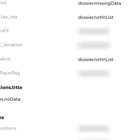
nul
dossier.missingData
_tax_reg
dossier.notInList
ofit
XXXXXXXXXX
t_dotation
XXXXXXXXXX
akciz
dossier.notInList
xPayerReg
XXXXXXXXXX
ions.title
ons.noData
ns
anctions
XXXXXXXXXX