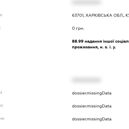
XXXXXXXXXX
s:
63701, ХАРКІВСЬКА ОБЛ., 
:
0 грн.
88.99
надання іншої соціал
проживання, н. в. і. у.
XXXXXXXXXX
bt
dossier.missingData
bt
dossier.missingData
yer
dossier.missingData