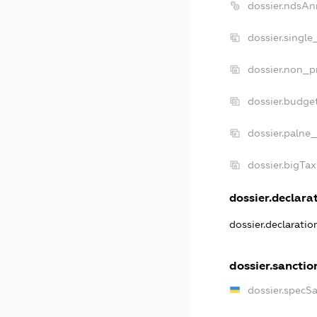
dossier.ndsAn
dossier.single
dossier.non_pr
dossier.budge
dossier.palne_
dossier.bigTa
dossier.declarat
dossier.declarati
dossier.sanctio
dossier.specS