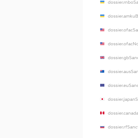
dossier.rnboS
dossier.amkuB
dossier.ofacS
dossier.ofac
dossier.gbSan
dossier.ausSa
dossier.euSan
dossier.japan
dossier.canad
dossier.rfSanc