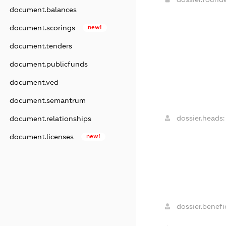
document.balances
document.scorings
new!
document.tenders
document.publicfunds
document.ved
document.semantrum
dossier.heads:
document.relationships
document.licenses
new!
dossier.benefic