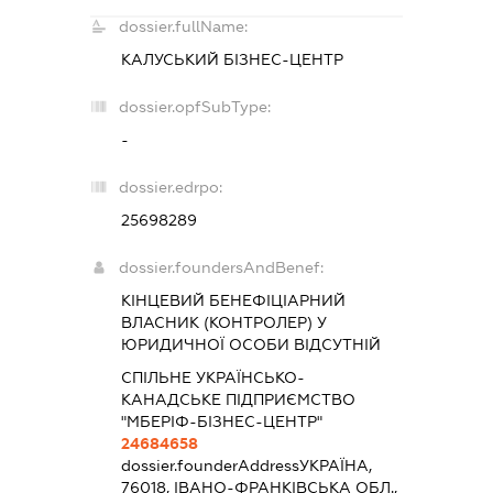
dossier.fullName:
КАЛУСЬКИЙ БІЗНЕС-ЦЕНТР
dossier.opfSubType:
-
dossier.edrpo:
25698289
dossier.foundersAndBenef:
КІНЦЕВИЙ БЕНЕФІЦІАРНИЙ
ВЛАСНИК (КОНТРОЛЕР) У
ЮРИДИЧНОЇ ОСОБИ ВІДСУТНІЙ
СПІЛЬНЕ УКРАЇНСЬКО-
КАНАДСЬКЕ ПІДПРИЄМСТВО
"МБЕРІФ-БІЗНЕС-ЦЕНТР"
24684658
dossier.founderAddress
УКРАЇНА,
76018, ІВАНО-ФРАНКІВСЬКА ОБЛ.,