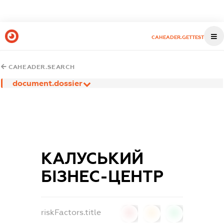
CAHEADER.GETTEST
CAHEADER.SEARCH
document.dossier
КАЛУСЬКИЙ
БІЗНЕС-ЦЕНТР
riskFactors.title
0
0
0