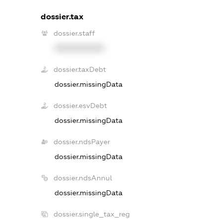
dossier.tax
dossier.staff
XXXXXXXXXX
dossier.taxDebt
dossier.missingData
dossier.esvDebt
dossier.missingData
dossier.ndsPayer
dossier.missingData
dossier.ndsAnnul
dossier.missingData
dossier.single_tax_reg