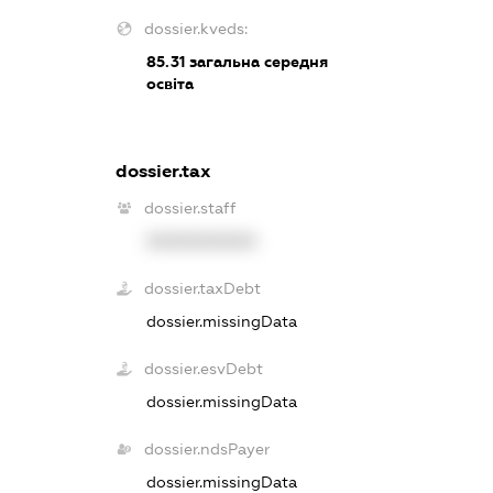
dossier.kveds:
85.31
загальна середня
освіта
dossier.tax
dossier.staff
XXXXXXXXXX
dossier.taxDebt
dossier.missingData
dossier.esvDebt
dossier.missingData
dossier.ndsPayer
dossier.missingData