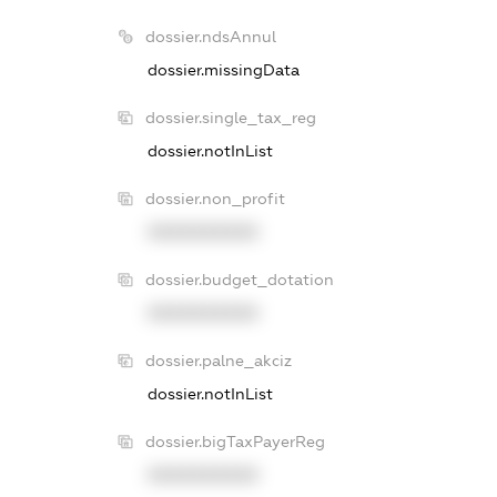
dossier.ndsAnnul
dossier.missingData
dossier.single_tax_reg
dossier.notInList
dossier.non_profit
XXXXXXXXXX
dossier.budget_dotation
XXXXXXXXXX
dossier.palne_akciz
dossier.notInList
dossier.bigTaxPayerReg
XXXXXXXXXX