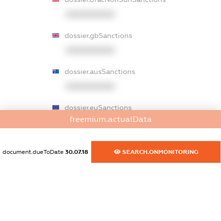
XXXXXXXXXX
dossier.gbSanctions
XXXXXXXXXX
dossier.ausSanctions
XXXXXXXXXX
dossier.euSanctions
freemium.actualData
XXXXXXXXXX
dossier.japanSanctions
document.dueToDate
30.07.18
SEARCH.ONMONITORING
XXXXXXXXXX
dossier.canadaSanctions
XXXXXXXXXX
dossier.rfSanctions