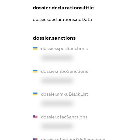
dossier.declarations.title
dossier.declarations.noData
dossier.sanctions
dossier.specSanctions
XXXXXXXXXX
dossier.rnboSanctions
XXXXXXXXXX
dossier.amkuBlackList
XXXXXXXXXX
dossier.ofacSanctions
XXXXXXXXXX
dossier.ofacNonSdnSanctions