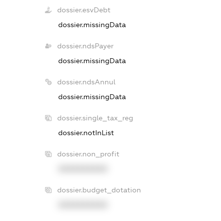
dossier.esvDebt
dossier.missingData
dossier.ndsPayer
dossier.missingData
dossier.ndsAnnul
dossier.missingData
dossier.single_tax_reg
dossier.notInList
dossier.non_profit
XXXXXXXXXX
dossier.budget_dotation
XXXXXXXXXX