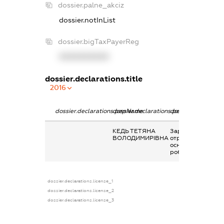
dossier.palne_akciz
dossier.notInList
dossier.bigTaxPayerReg
XXXXXXXXXX
dossier.declarations.title
2016
dossier.declarations.pepName
dossier.declarations.personName
dossier.declaratio
КЕДЬ ТЕТЯНА
Заробітна плата
ВОЛОДИМИРІВНА
отримана за
основним місцем
роботи
dossier.declarations.license_1
dossier.declarations.license_2
dossier.declarations.license_3