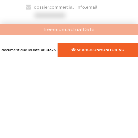
dossier.commercial_info.email
XXXXXXXXXX
dossier.commercial_info.website
freemium.actualData
XXXXXXXXXX
document.dueToDate
06.07.25
SEARCH.ONMONITORING
dossier.commercial_info.activity
XXXXXXXXXX
freemium.exampleText_1
freemium.exampleText_2
freemium.anonymousPerSearch2
FREEMIUM.DETAILS
FREEMIUM.REGISTER