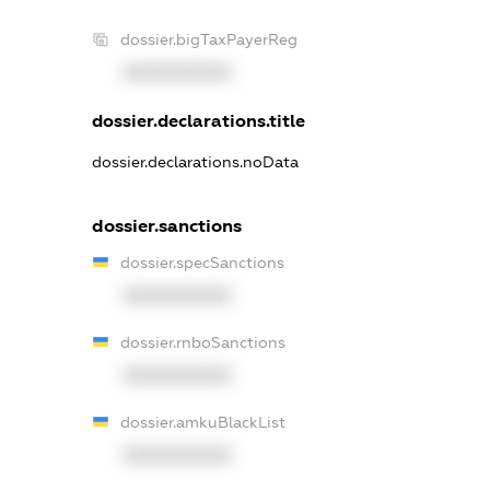
dossier.bigTaxPayerReg
XXXXXXXXXX
dossier.declarations.title
dossier.declarations.noData
dossier.sanctions
dossier.specSanctions
XXXXXXXXXX
dossier.rnboSanctions
XXXXXXXXXX
dossier.amkuBlackList
XXXXXXXXXX