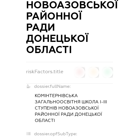
НОВОАЗОВСЬКОЇ
РАЙОННОЇ
РАДИ
ДОНЕЦЬКОЇ
ОБЛАСТІ
riskFactors.title
0
0
0
dossier.fullName:
КОМІНТЕРНІВСЬКА
ЗАГАЛЬНООСВІТНЯ ШКОЛА І-ІІІ
СТУПЕНІВ НОВОАЗОВСЬКОЇ
РАЙОННОЇ РАДИ ДОНЕЦЬКОЇ
ОБЛАСТІ
dossier.opfSubType: