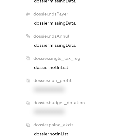
dossier.missingData
dossier.ndsPayer
dossier.missingData
dossier.ndsAnnul
dossier.missingData
dossier.single_tax_reg
dossier.notInList
dossier.non_profit
XXXXXXXXXX
dossier.budget_dotation
XXXXXXXXXX
dossier.palne_akciz
dossier.notInList