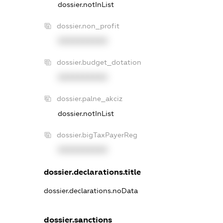
dossier.notInList
dossier.non_profit
XXXXXXXXXX
dossier.budget_dotation
XXXXXXXXXX
dossier.palne_akciz
dossier.notInList
dossier.bigTaxPayerReg
XXXXXXXXXX
dossier.declarations.title
dossier.declarations.noData
dossier.sanctions