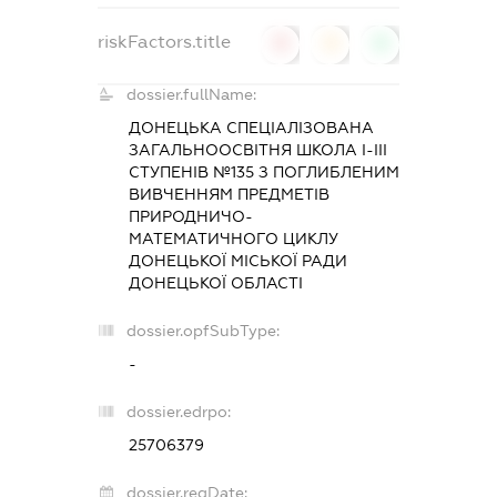
riskFactors.title
0
0
0
dossier.fullName:
ДОНЕЦЬКА СПЕЦІАЛІЗОВАНА
ЗАГАЛЬНООСВІТНЯ ШКОЛА I-III
СТУПЕНІВ №135 З ПОГЛИБЛЕНИМ
ВИВЧЕННЯМ ПРЕДМЕТІВ
ПРИРОДНИЧО-
МАТЕМАТИЧНОГО ЦИКЛУ
ДОНЕЦЬКОЇ МІСЬКОЇ РАДИ
ДОНЕЦЬКОЇ ОБЛАСТІ
dossier.opfSubType:
-
dossier.edrpo:
25706379
dossier.regDate: