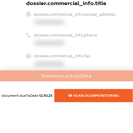
dossier.commercial_info.title
dossier.commercial_info.postal_address
XXXXXXXXXX
dossier.commercial_info.phone
XXXXXXXXXX
dossier.commercial_info.fax
XXXXXXXXXX
freemium.actualData
dossier.commercial_info.email
XXXXXXXXXX
document.dueToDate
12.10.25
SEARCH.ONMONITORING
dossier.commercial_info.website
XXXXXXXXXX
dossier.commercial_info.activity
XXXXXXXXXX