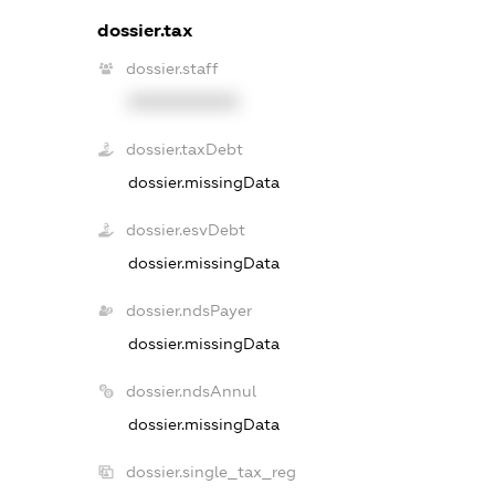
dossier.tax
dossier.staff
XXXXXXXXXX
dossier.taxDebt
dossier.missingData
dossier.esvDebt
dossier.missingData
dossier.ndsPayer
dossier.missingData
dossier.ndsAnnul
dossier.missingData
dossier.single_tax_reg