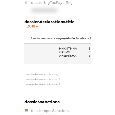
dossier.bigTaxPayerReg
XXXXXXXXXX
dossier.declarations.title
2018
dossier.declarations.pepName
dossier.declarations.personName
dossier.declarati
НИКИТИНА
Заробітна плата
ЛЮБОВ
отримана за
АНДРІЇВНА
основним місцем
роботи
dossier.declarations.license_1
dossier.declarations.license_2
dossier.declarations.license_3
dossier.sanctions
dossier.specSanctions