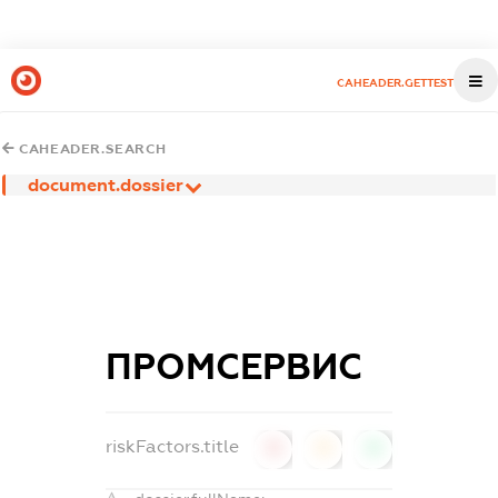
CAHEADER.GETTEST
CAHEADER.SEARCH
document.dossier
ПРОМСЕРВИС
riskFactors.title
0
0
0