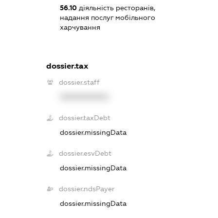
56.10
діяльність ресторанів,
надання послуг мобільного
харчування
dossier.tax
dossier.staff
XXXXXXXXXX
dossier.taxDebt
dossier.missingData
dossier.esvDebt
dossier.missingData
dossier.ndsPayer
dossier.missingData