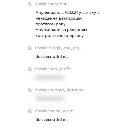
dossier.ndsAnnul
Анульовано з 16.12.21 у зв'язку з:
ненадання декларацiй
протягом року
Анульовано за рiшенням
контролюючого органу.
dossier.single_tax_reg
dossier.notInList
dossier.non_profit
XXXXXXXXXX
dossier.budget_dotation
XXXXXXXXXX
dossier.palne_akciz
dossier.notInList