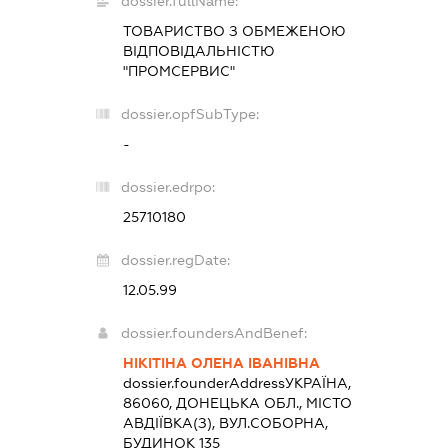
dossier.fullName:
ТОВАРИСТВО З ОБМЕЖЕНОЮ
ВІДПОВІДАЛЬНІСТЮ
"ПРОМСЕРВИС"
dossier.opfSubType:
-
dossier.edrpo:
25710180
dossier.regDate:
12.05.99
dossier.foundersAndBenef:
НІКІТІНА ОЛЕНА ІВАНІВНА
dossier.founderAddress
УКРАЇНА,
86060, ДОНЕЦЬКА ОБЛ., МІСТО
АВДІЇВКА(З), ВУЛ.СОБОРНА,
БУДИНОК 135