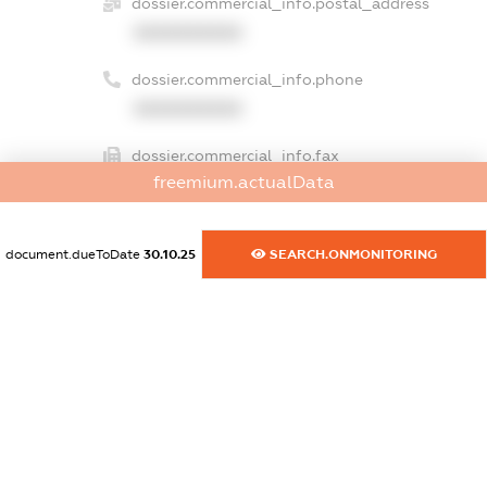
dossier.commercial_info.postal_address
XXXXXXXXXX
dossier.commercial_info.phone
XXXXXXXXXX
dossier.commercial_info.fax
freemium.actualData
XXXXXXXXXX
dossier.commercial_info.email
document.dueToDate
30.10.25
SEARCH.ONMONITORING
XXXXXXXXXX
dossier.commercial_info.website
XXXXXXXXXX
dossier.commercial_info.activity
XXXXXXXXXX