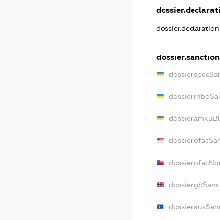
dossier.declarati
dossier.declaratio
dossier.sanction
dossier.specSa
dossier.rnboSa
dossier.amkuBl
dossier.ofacSa
dossier.ofacN
dossier.gbSanc
dossier.ausSan