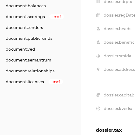
dossier.edrpo:
document.balances
dossier.regDate
document.scorings
new!
document.tenders
dossier.heads:
document.publicfunds
dossier.benefici
document.ved
dossier.smida:
document.semantrum
dossier.address
document.relationships
document.licenses
new!
dossier.capital:
dossier.kveds:
dossier.tax