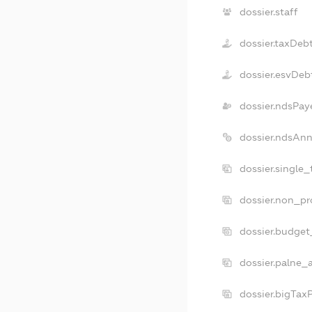
dossier.staff
dossier.taxDeb
dossier.esvDeb
dossier.ndsPay
dossier.ndsAnn
dossier.single
dossier.non_pr
dossier.budget
dossier.palne_
dossier.bigTax