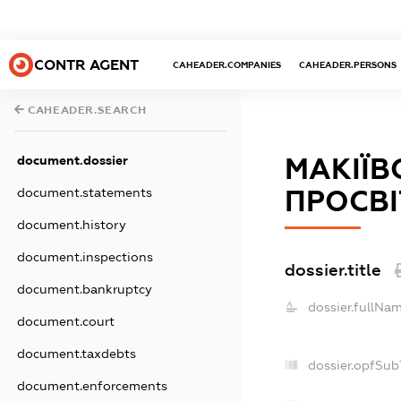
CONTR AGENT
CAHEADER.COMPANIES
CAHEADER.PERSONS
CAHEADER.SEARCH
document.dossier
МАКІЇВ
document.statements
ПРОСВІ
document.history
document.inspections
dossier.title
document.bankruptcy
dossier.fullNam
document.court
document.taxdebts
dossier.opfSub
document.enforcements