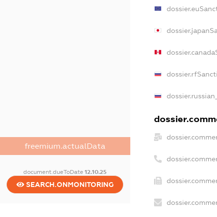
dossier.euSanc
dossier.japanS
dossier.canada
dossier.rfSanct
dossier.russian
dossier.comme
dossier.commer
freemium.actualData
dossier.commer
document.dueToDate
12.10.25
dossier.commer
SEARCH.ONMONITORING
dossier.commer