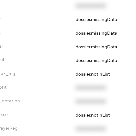
XXXXXXXXXX
t
dossier.missingData
t
dossier.missingData
er
dossier.missingData
ul
dossier.missingData
_tax_reg
dossier.notInList
ofit
XXXXXXXXXX
_dotation
XXXXXXXXXX
akciz
dossier.notInList
PayerReg
XXXXXXXXXX