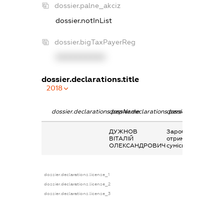
dossier.palne_akciz
dossier.notInList
dossier.bigTaxPayerReg
XXXXXXXXXX
dossier.declarations.title
2018
dossier.declarations.pepName
dossier.declarations.personName
dossier.declaration
ДУЖНОВ
Заробітна плата
ВІТАЛІЙ
отримана за
ОЛЕКСАНДРОВИЧ
сумісництвом
dossier.declarations.license_1
dossier.declarations.license_2
dossier.declarations.license_3