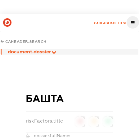
CAHEADER.GETTEST
CAHEADER.SEARCH
document.dossier
БАШТА
riskFactors.title
0
0
0
dossier.fullName: