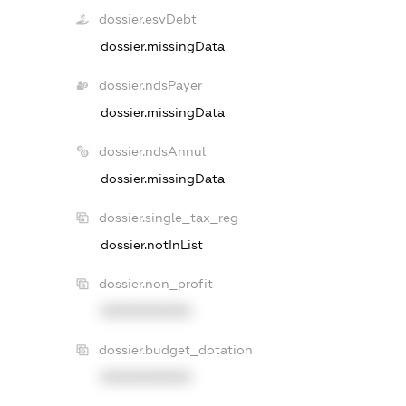
dossier.esvDebt
dossier.missingData
dossier.ndsPayer
dossier.missingData
dossier.ndsAnnul
dossier.missingData
dossier.single_tax_reg
dossier.notInList
dossier.non_profit
XXXXXXXXXX
dossier.budget_dotation
XXXXXXXXXX