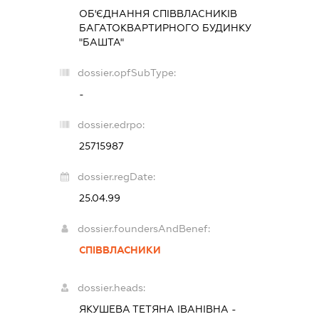
ОБ'ЄДНАННЯ СПІВВЛАСНИКІВ
БАГАТОКВАРТИРНОГО БУДИНКУ
"БАШТА"
dossier.opfSubType:
-
dossier.edrpo:
25715987
dossier.regDate:
25.04.99
dossier.foundersAndBenef:
СПІВВЛАСНИКИ
dossier.heads:
ЯКУШЕВА ТЕТЯНА ІВАНІВНА
-