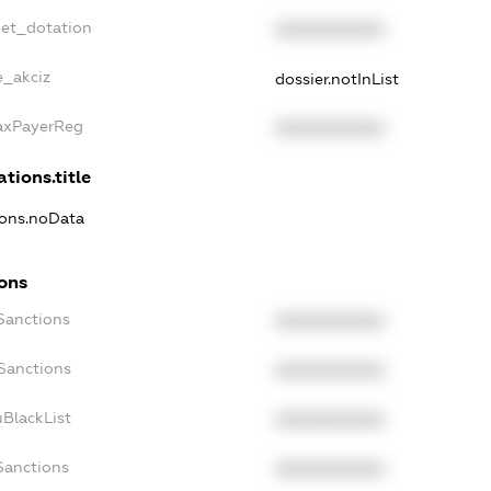
get_dotation
XXXXXXXXXX
e_akciz
dossier.notInList
TaxPayerReg
XXXXXXXXXX
ations.title
tions.noData
ions
Sanctions
XXXXXXXXXX
oSanctions
XXXXXXXXXX
uBlackList
XXXXXXXXXX
Sanctions
XXXXXXXXXX