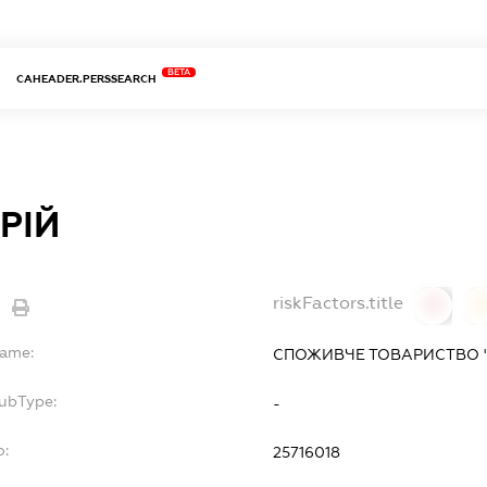
BETA
CAHEADER.PERSSEARCH
РІЙ
riskFactors.title
0
Name:
СПОЖИВЧЕ ТОВАРИСТВО "
SubType:
-
o:
25716018