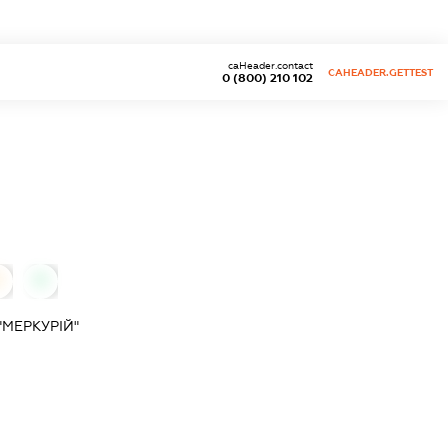
caHeader.contact
CAHEADER.GETTEST
0 (800) 210 102
0
0
МЕРКУРІЙ"