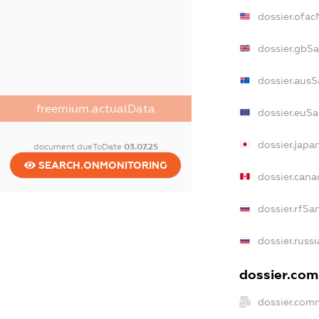
dossier.ofa
dossier.gbS
dossier.ausS
freemium.actualData
dossier.euSa
dossier.japa
document.dueToDate
03.07.25
SEARCH.ONMONITORING
dossier.can
dossier.rfSa
dossier.russ
dossier.comm
dossier.com