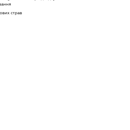
вання
ових страв