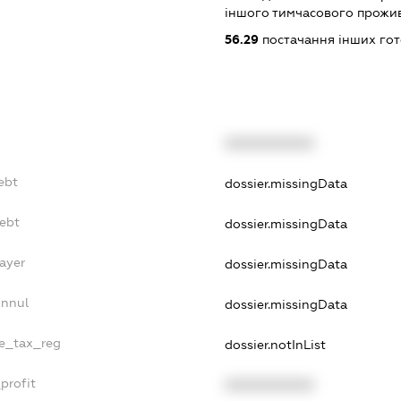
іншого тимчасового прожи
56.29
постачання інших гот
XXXXXXXXXX
ebt
dossier.missingData
Debt
dossier.missingData
ayer
dossier.missingData
Annul
dossier.missingData
le_tax_reg
dossier.notInList
profit
XXXXXXXXXX