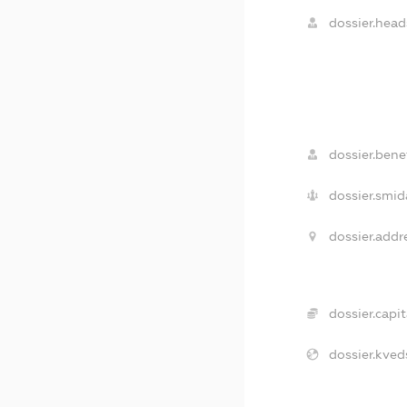
dossier.head
dossier.benef
dossier.smid
dossier.addr
dossier.capit
dossier.kved