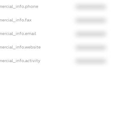
mercial_info.phone
XXXXXXXXXX
ercial_info.fax
XXXXXXXXXX
ercial_info.email
XXXXXXXXXX
ercial_info.website
XXXXXXXXXX
ercial_info.activity
XXXXXXXXXX
xampleText_1
xampleText_2
anonymousPerSearch2
DETAILS
FREEMIUM.REGISTER