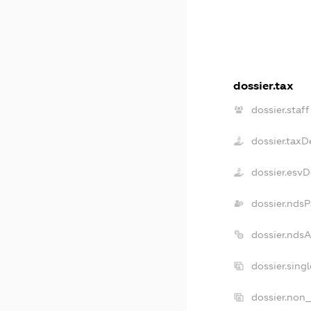
dossier.tax
dossier.staff
dossier.taxD
dossier.esv
dossier.ndsP
dossier.nds
dossier.sing
dossier.non_