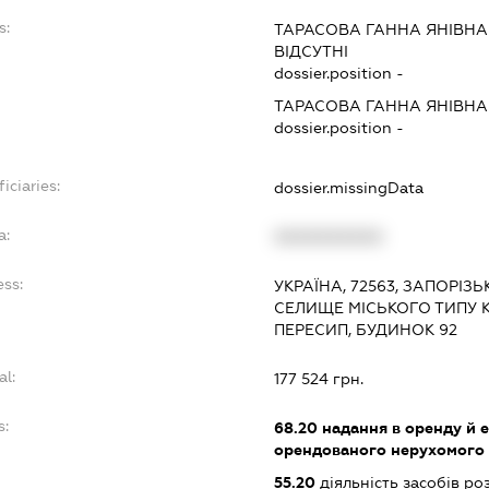
s:
ТАРАСОВА ГАННА ЯНІВНА
ВІДСУТНІ
dossier.position -
ТАРАСОВА ГАННА ЯНІВНА
dossier.position -
iciaries:
dossier.missingData
a:
XXXXXXXXXX
ess:
УКРАЇНА, 72563, ЗАПОРІЗЬ
СЕЛИЩЕ МІСЬКОГО ТИПУ 
ПЕРЕСИП, БУДИНОК 92
al:
177 524 грн.
s:
68.20
надання в оренду й е
орендованого нерухомого
55.20
діяльність засобів ро