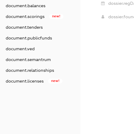
dossier.regD
document.balances
document.scorings
new!
dossier.fou
document.tenders
document.publicfunds
document.ved
document.semantrum
document.relationships
document.licenses
new!