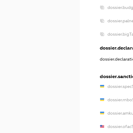
dossier.bud
dossier.paln
dossier.big
dossier.declar
dossier.declara
dossier.sanct
dossier.spec
dossier.rnb
dossier.amk
dossier.ofac