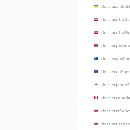
dossier.amkuB
dossier.ofacS
dossier.ofacN
dossier.gbSan
dossier.ausSa
dossier.euSan
dossier.japan
dossier.canad
dossier.rfSanc
dossier.russia