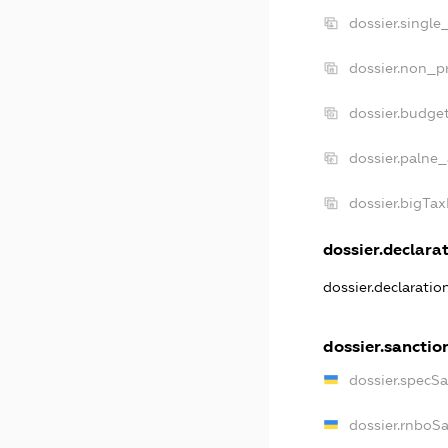
dossier.single
dossier.non_pr
dossier.budge
dossier.palne_
dossier.bigTa
dossier.declarat
dossier.declarati
dossier.sanctio
dossier.specS
dossier.rnboS