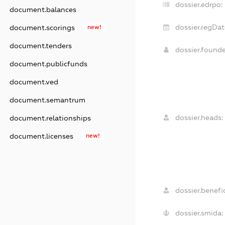
dossier.edrpo:
document.balances
dossier.regDat
document.scorings
new!
document.tenders
dossier.found
document.publicfunds
document.ved
document.semantrum
dossier.heads:
document.relationships
document.licenses
new!
dossier.benefic
dossier.smida: