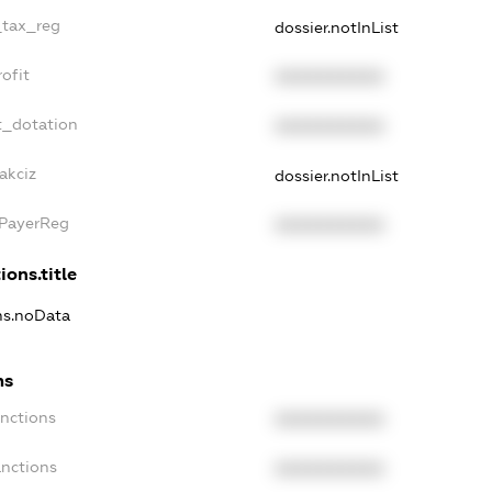
_tax_reg
dossier.notInList
ofit
XXXXXXXXXX
t_dotation
XXXXXXXXXX
akciz
dossier.notInList
xPayerReg
XXXXXXXXXX
ions.title
ons.noData
ns
anctions
XXXXXXXXXX
anctions
XXXXXXXXXX