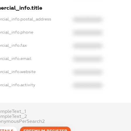
rcial_info.title
rcial_info.postal_address
XXXXXXXXXX
rcial_info.phone
XXXXXXXXXX
rcial_info.fax
XXXXXXXXXX
rcial_info.email
XXXXXXXXXX
rcial_info.website
XXXXXXXXXX
cial_info.activity
XXXXXXXXXX
ampleText_1
ampleText_2
onymousPerSearch2
ETAILS
FREEMIUM.REGISTER