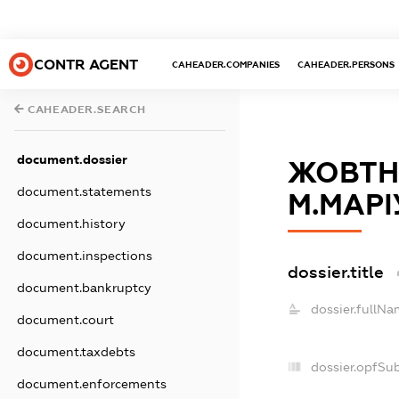
CONTR AGENT
CAHEADER.COMPANIES
CAHEADER.PERSONS
CAHEADER.SEARCH
document.dossier
ЖОВТН
document.statements
М.МАРІ
document.history
document.inspections
dossier.title
document.bankruptcy
dossier.fullNa
document.court
document.taxdebts
dossier.opfSu
document.enforcements