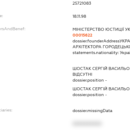
25721083
e:
18.11.98
ersAndBenef:
МІНІСТЕРСТВО ЮСТИЦІЇ У
00015622
dossier.founderAddress
УКРА
АРХІТЕКТОРА ГОРОДЕЦЬКО
statements.nationality:
Укра
ШОСТАК СЕРГІЙ ВАСИЛЬ
ВІДСУТНІ
dossier.position -
ШОСТАК СЕРГІЙ ВАСИЛЬ
dossier.position -
iaries:
dossier.missingData
XXXXXXXXXX