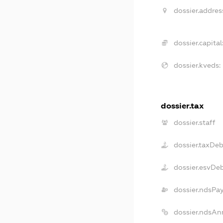
dossier.addres
dossier.capital
dossier.kveds:
dossier.tax
dossier.staff
dossier.taxDeb
dossier.esvDe
dossier.ndsPa
dossier.ndsAn