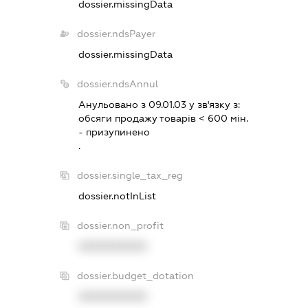
dossier.missingData
dossier.ndsPayer
dossier.missingData
dossier.ndsAnnul
Анульовано з 09.01.03 у зв'язку з:
обсяги продажу товарiв < 600 мiн.
- призупинено
.
dossier.single_tax_reg
dossier.notInList
dossier.non_profit
XXXXXXXXXX
dossier.budget_dotation
XXXXXXXXXX