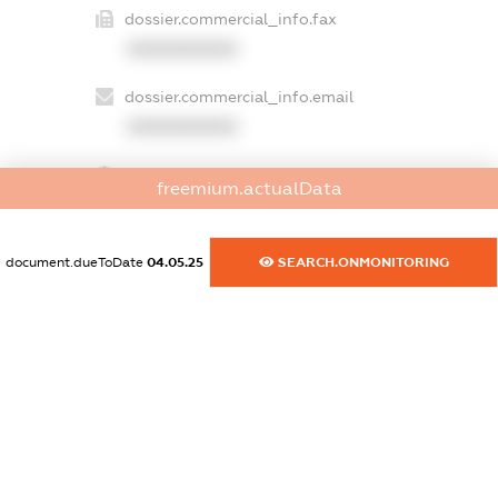
dossier.commercial_info.fax
XXXXXXXXXX
dossier.commercial_info.email
XXXXXXXXXX
dossier.commercial_info.website
freemium.actualData
XXXXXXXXXX
dossier.commercial_info.activity
document.dueToDate
04.05.25
SEARCH.ONMONITORING
XXXXXXXXXX
freemium.exampleText_1
freemium.exampleText_2
freemium.anonymousPerSearch2
FREEMIUM.DETAILS
FREEMIUM.REGISTER