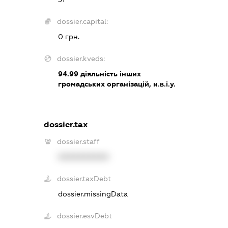
dossier.capital:
0 грн.
dossier.kveds:
94.99
діяльність інших
громадських організацій, н.в.і.у.
dossier.tax
dossier.staff
XXXXXXXXXX
dossier.taxDebt
dossier.missingData
dossier.esvDebt