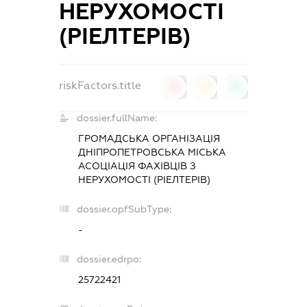
НЕРУХОМОСТІ
(РІЕЛТЕРІВ)
riskFactors.title
0
0
0
dossier.fullName:
ГРОМАДСЬКА ОРГАНІЗАЦІЯ
ДНІПРОПЕТРОВСЬКА МІСЬКА
АСОЦІАЦІЯ ФАХІВЦІВ З
НЕРУХОМОСТІ (РІЕЛТЕРІВ)
dossier.opfSubType:
-
dossier.edrpo:
25722421