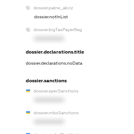
dossier.palne_akciz
dossier.notInList
dossier.bigTaxPayerReg
XXXXXXXXXX
dossier.declarations.title
dossier.declarations.noData
dossier.sanctions
dossier.specSanctions
XXXXXXXXXX
dossier.rnboSanctions
XXXXXXXXXX