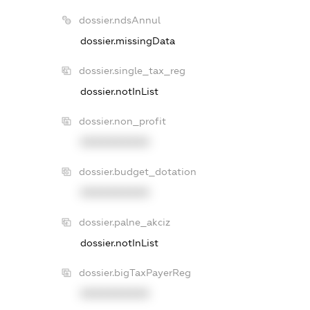
dossier.ndsAnnul
dossier.missingData
dossier.single_tax_reg
dossier.notInList
dossier.non_profit
XXXXXXXXXX
dossier.budget_dotation
XXXXXXXXXX
dossier.palne_akciz
dossier.notInList
dossier.bigTaxPayerReg
XXXXXXXXXX