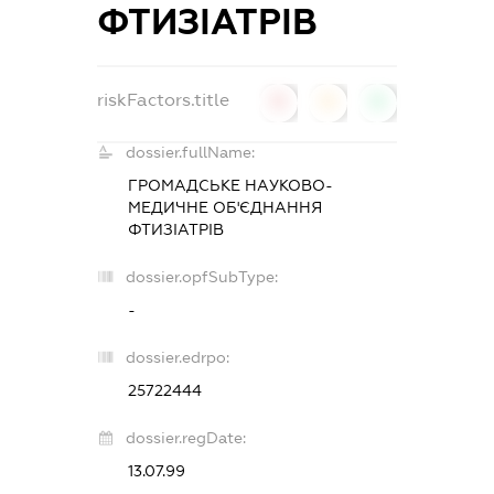
ФТИЗІАТРІВ
riskFactors.title
0
0
0
dossier.fullName:
ГРОМАДСЬКЕ НАУКОВО-
МЕДИЧНЕ ОБ'ЄДНАННЯ
ФТИЗІАТРІВ
dossier.opfSubType:
-
dossier.edrpo:
25722444
dossier.regDate:
13.07.99