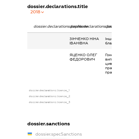
dossier.declarations.title
2018
dossier.declarations.pepName
dossier.declarations.personName
dossier.declaratio
ЗІНЧЕНКО НІНА
Інше, Додаткове
ІВАНІВНА
благо
ЯЦЕНКО ОЛЕГ
Гонорари та інші
ФЕДОРОВИЧ
виплати згідно з
цивільно-
правовим
правочинами
dossier.declarations.license_1
dossier.declarations.license_2
dossier.declarations.license_3
dossier.sanctions
dossier.specSanctions