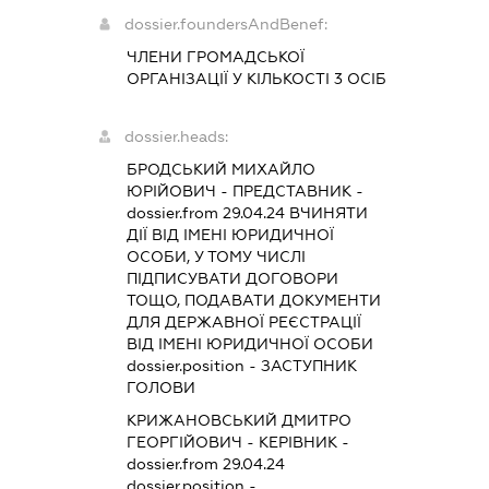
dossier.foundersAndBenef:
ЧЛЕНИ ГРОМАДСЬКОЇ
ОРГАНІЗАЦІЇ У КІЛЬКОСТІ 3 ОСІБ
dossier.heads:
БРОДСЬКИЙ МИХАЙЛО
ЮРІЙОВИЧ
-
ПРЕДСТАВНИК
-
dossier.from 29.04.24
ВЧИНЯТИ
ДІЇ ВІД ІМЕНІ ЮРИДИЧНОЇ
ОСОБИ, У ТОМУ ЧИСЛІ
ПІДПИСУВАТИ ДОГОВОРИ
ТОЩО, ПОДАВАТИ ДОКУМЕНТИ
ДЛЯ ДЕРЖАВНОЇ РЕЄСТРАЦІЇ
ВІД ІМЕНІ ЮРИДИЧНОЇ ОСОБИ
dossier.position - ЗАСТУПНИК
ГОЛОВИ
КРИЖАНОВСЬКИЙ ДМИТРО
ГЕОРГІЙОВИЧ
-
КЕРІВНИК
-
dossier.from 29.04.24
dossier.position -