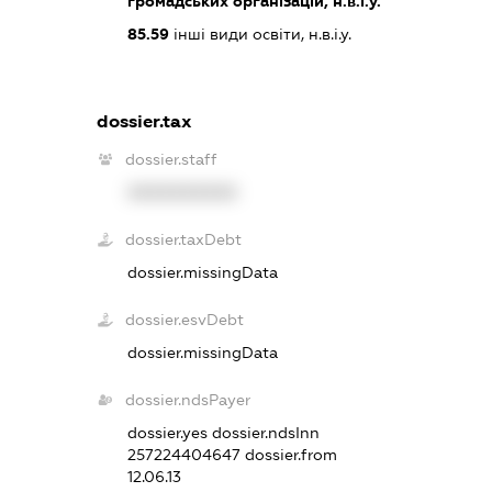
громадських організацій, н.в.і.у.
85.59
інші види освіти, н.в.і.у.
dossier.tax
dossier.staff
XXXXXXXXXX
dossier.taxDebt
dossier.missingData
dossier.esvDebt
dossier.missingData
dossier.ndsPayer
dossier.yes
dossier.ndsInn
257224404647
dossier.from
12.06.13