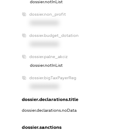
dossier.notInList
dossier.non_profit
XXXXXXXXXX
dossier.budget_dotation
XXXXXXXXXX
dossier.palne_akciz
dossier.notInList
dossier.bigTaxPayerReg
XXXXXXXXXX
dossier.declarations.title
dossier.declarations.noData
dossier.sanctions