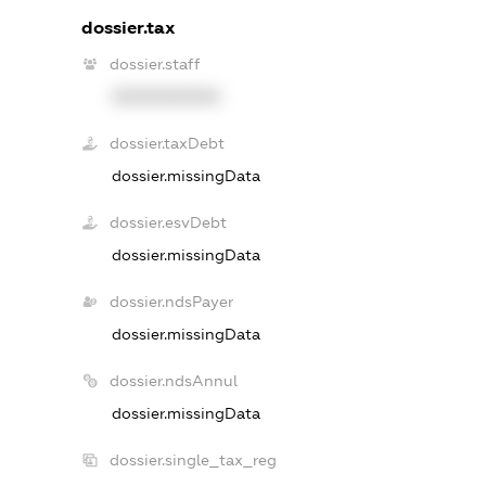
dossier.tax
dossier.staff
XXXXXXXXXX
dossier.taxDebt
dossier.missingData
dossier.esvDebt
dossier.missingData
dossier.ndsPayer
dossier.missingData
dossier.ndsAnnul
dossier.missingData
dossier.single_tax_reg