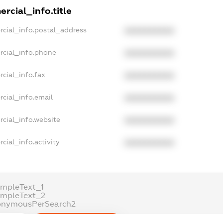
rcial_info.title
rcial_info.postal_address
XXXXXXXXXX
rcial_info.phone
XXXXXXXXXX
cial_info.fax
XXXXXXXXXX
cial_info.email
XXXXXXXXXX
cial_info.website
XXXXXXXXXX
cial_info.activity
XXXXXXXXXX
ampleText_1
ampleText_2
onymousPerSearch2
ETAILS
FREEMIUM.REGISTER