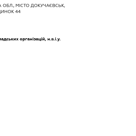
А ОБЛ., МІСТО ДОКУЧАЄВСЬК,
ДИНОК 44
дських організацій, н.в.і.у.