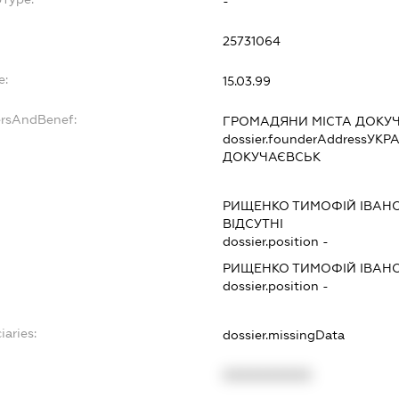
-
25731064
e:
15.03.99
ersAndBenef:
ГРОМАДЯНИ МІСТА ДОКУ
dossier.founderAddress
УКРА
ДОКУЧАЄВСЬК
РИЩЕНКО ТИМОФІЙ ІВАН
ВІДСУТНІ
dossier.position -
РИЩЕНКО ТИМОФІЙ ІВАН
dossier.position -
iaries:
dossier.missingData
XXXXXXXXXX