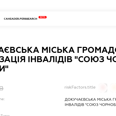
BETA
CAHEADER.PERSSEARCH
АЄВСЬКА МІСЬКА ГРОМАД
ЗАЦІЯ ІНВАЛІДІВ "СОЮЗ 
И"
riskFactors.title
0
0
me:
ДОКУЧАЄВСЬКА МІСЬКА Г
ІНВАЛІДІВ "СОЮЗ ЧОРНОБ
bType: