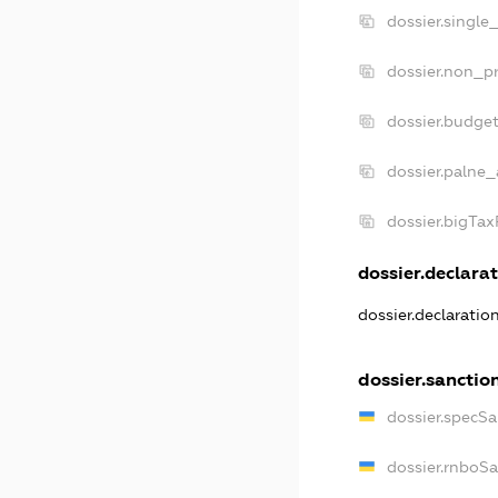
dossier.single
dossier.non_pr
dossier.budge
dossier.palne_
dossier.bigTa
dossier.declarat
dossier.declarati
dossier.sanctio
dossier.specS
dossier.rnboS