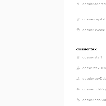
dossier.addres
dossier.capital
dossier.kveds:
dossier.tax
dossier.staff
dossier.taxDeb
dossier.esvDe
dossier.ndsPay
dossier.ndsAn