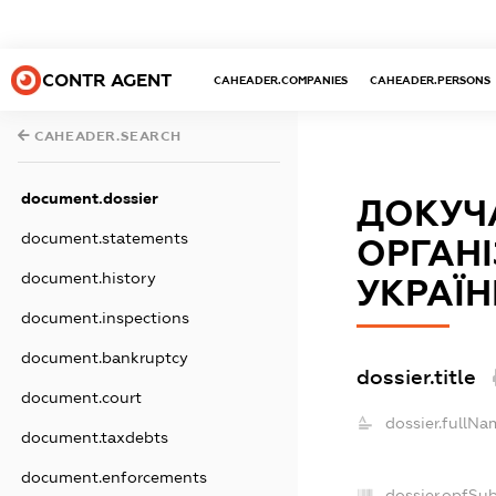
CONTR AGENT
CAHEADER.COMPANIES
CAHEADER.PERSONS
CAHEADER.SEARCH
document.dossier
ДОКУЧ
document.statements
ОРГАНІ
document.history
УКРАЇН
document.inspections
document.bankruptcy
dossier.title
document.court
dossier.fullNa
document.taxdebts
document.enforcements
dossier.opfSu