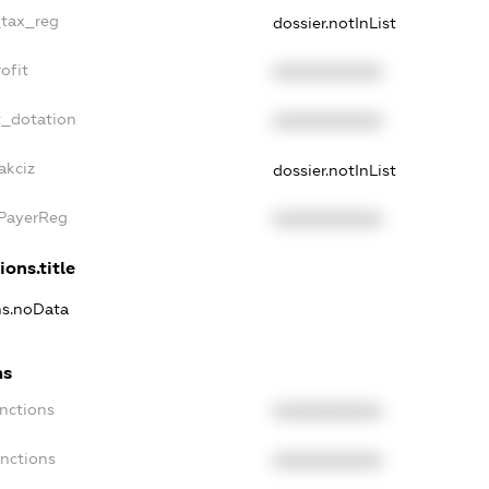
_tax_reg
dossier.notInList
ofit
XXXXXXXXXX
t_dotation
XXXXXXXXXX
akciz
dossier.notInList
xPayerReg
XXXXXXXXXX
ions.title
ons.noData
ns
anctions
XXXXXXXXXX
anctions
XXXXXXXXXX