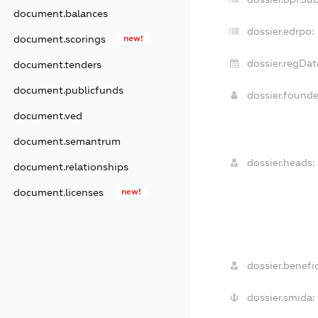
document.balances
dossier.edrpo:
document.scorings
new!
dossier.regDat
document.tenders
document.publicfunds
dossier.found
document.ved
document.semantrum
dossier.heads:
document.relationships
document.licenses
new!
dossier.benefic
dossier.smida: