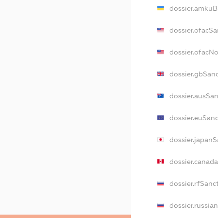
dossier.amkuB
dossier.ofacSa
dossier.ofacN
dossier.gbSan
dossier.ausSa
dossier.euSan
dossier.japan
dossier.canad
dossier.rfSanc
dossier.russia