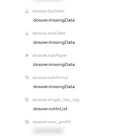
dossier.taxDebt
dossier.missingData
dossier.esvDebt
dossier.missingData
dossier.ndsPayer
dossier.missingData
dossier.ndsAnnul
dossier.missingData
dossier.single_tax_reg
dossier.notInList
dossier.non_profit
XXXXXXXXXX