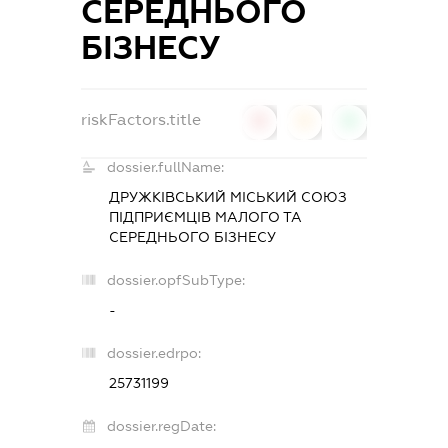
СЕРЕДНЬОГО
БІЗНЕСУ
riskFactors.title
0
0
0
dossier.fullName:
ДРУЖКІВСЬКИЙ МІСЬКИЙ СОЮЗ
ПІДПРИЄМЦІВ МАЛОГО ТА
СЕРЕДНЬОГО БІЗНЕСУ
dossier.opfSubType:
-
dossier.edrpo:
25731199
dossier.regDate: