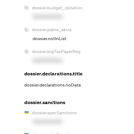
dossier.budget_dotation
XXXXXXXXXX
dossier.palne_akciz
dossier.notInList
dossier.bigTaxPayerReg
XXXXXXXXXX
dossier.declarations.title
dossier.declarations.noData
dossier.sanctions
dossier.specSanctions
XXXXXXXXXX