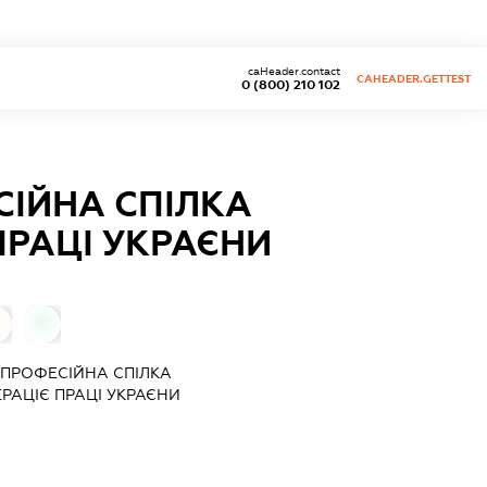
caHeader.contact
CAHEADER.GETTEST
0 (800) 210 102
IЙНА СПIЛКА
РАЦI УКРАЄНИ
0
ПРОФЕСIЙНА СПIЛКА
АЦIЄ ПРАЦI УКРАЄНИ