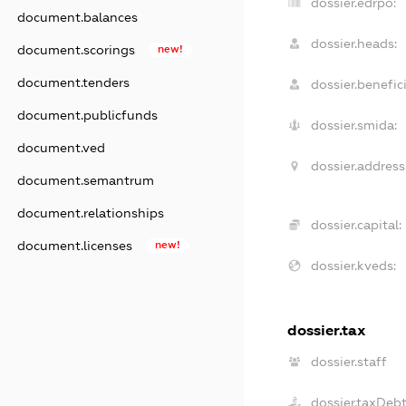
dossier.edrpo:
document.balances
dossier.heads:
document.scorings
new!
document.tenders
dossier.benefici
document.publicfunds
dossier.smida:
document.ved
dossier.address
document.semantrum
document.relationships
dossier.capital:
document.licenses
new!
dossier.kveds:
dossier.tax
dossier.staff
dossier.taxDeb