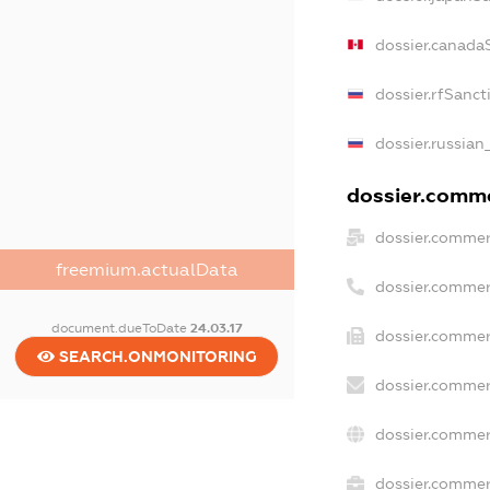
dossier.canada
dossier.rfSanct
dossier.russian
dossier.commer
dossier.commer
freemium.actualData
dossier.commer
document.dueToDate
24.03.17
dossier.commer
SEARCH.ONMONITORING
dossier.commer
dossier.commer
dossier.commerc