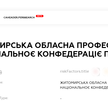
BETA
CAHEADER.PERSSEARCH
ИРСЬКА ОБЛАСНА ПРОФЕС
АЛЬНОЄ КОНФЕДЕРАЦIЄ П
riskFactors.title
0
0
e:
ЖИТОМИРСЬКА ОБЛАСНА 
НАЦIОНАЛЬНОЄ КОНФЕДЕР
Type:
-