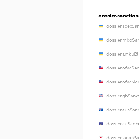
dossier.sanction
dossier.specSa
dossier.rnboSa
dossier.amkuBl
dossier.ofacSa
dossier.ofacN
dossier.gbSanc
dossier.ausSan
dossier.euSanc
dossier.japanS