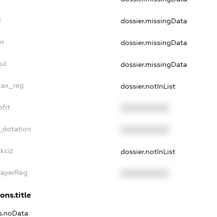
t
dossier.missingData
er
dossier.missingData
ul
dossier.missingData
_tax_reg
dossier.notInList
ofit
XXXXXXXXXX
_dotation
XXXXXXXXXX
kciz
dossier.notInList
PayerReg
XXXXXXXXXX
ons.title
ns.noData