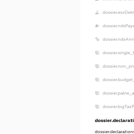
dossier.esvDeb
dossier.ndsPay
dossier.ndsAnn
dossier.single
dossier.non_pr
dossier.budget
dossier.palne_a
dossier.bigTax
dossier.declarati
dossier.declaratio