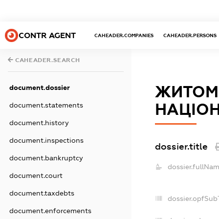
CONTR AGENT
CAHEADER.COMPANIES
CAHEADER.PERSONS
CAHEADER.SEARCH
ЖИТОМ
document.dossier
НАЦIОН
document.statements
document.history
document.inspections
dossier.title
document.bankruptcy
dossier.fullNam
document.court
document.taxdebts
dossier.opfSub
document.enforcements