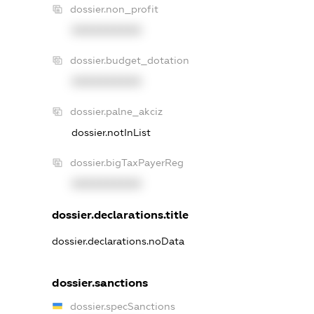
dossier.non_profit
XXXXXXXXXX
dossier.budget_dotation
XXXXXXXXXX
dossier.palne_akciz
dossier.notInList
dossier.bigTaxPayerReg
XXXXXXXXXX
dossier.declarations.title
dossier.declarations.noData
dossier.sanctions
dossier.specSanctions