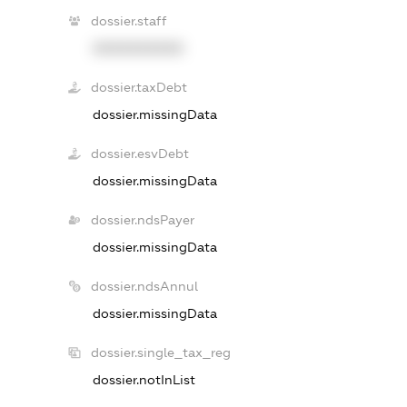
dossier.staff
XXXXXXXXXX
dossier.taxDebt
dossier.missingData
dossier.esvDebt
dossier.missingData
dossier.ndsPayer
dossier.missingData
dossier.ndsAnnul
dossier.missingData
dossier.single_tax_reg
dossier.notInList