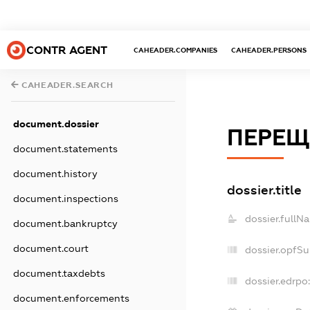
CONTR AGENT
CAHEADER.COMPANIES
CAHEADER.PERSONS
CAHEADER.SEARCH
document.dossier
ПЕРЕЩ
document.statements
document.history
dossier.title
document.inspections
dossier.fullN
document.bankruptcy
document.court
dossier.opfS
document.taxdebts
dossier.edrpo
document.enforcements