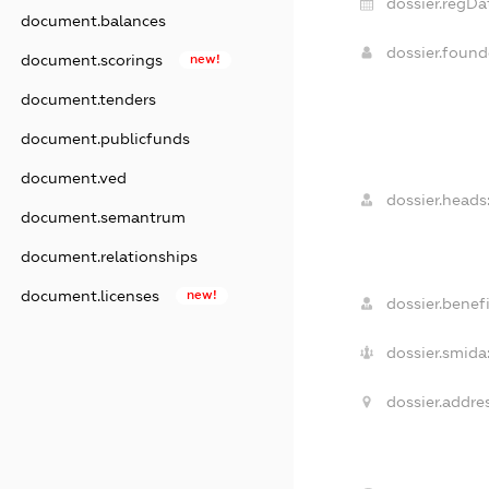
dossier.regDa
document.balances
dossier.foun
document.scorings
new!
document.tenders
document.publicfunds
document.ved
dossier.heads
document.semantrum
document.relationships
document.licenses
new!
dossier.benefi
dossier.smida
dossier.addres