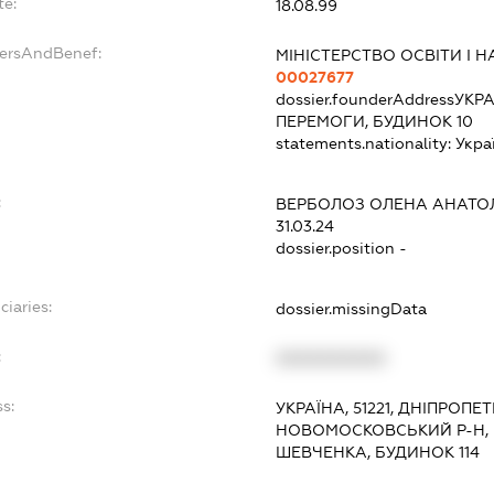
te:
18.08.99
dersAndBenef:
МІНІСТЕРСТВО ОСВІТИ І Н
00027677
dossier.founderAddress
УКРА
ПЕРЕМОГИ, БУДИНОК 10
statements.nationality:
Укра
:
ВЕРБОЛОЗ ОЛЕНА АНАТОЛ
31.03.24
dossier.position -
ciaries:
dossier.missingData
:
XXXXXXXXXX
s:
УКРАЇНА, 51221, ДНІПРОПЕ
НОВОМОСКОВСЬКИЙ Р-Н, 
ШЕВЧЕНКА, БУДИНОК 114