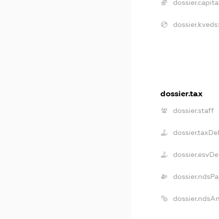
dossier.capita
dossier.kveds
dossier.tax
dossier.staff
dossier.taxDe
dossier.esvDe
dossier.ndsPa
dossier.ndsA