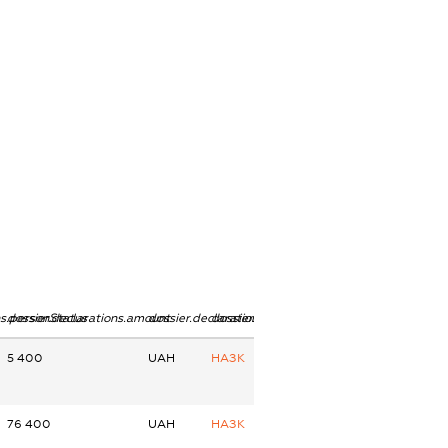
ns.personStatus
dossier.declarations.amount
dossier.declarations.currency
dossier.declarations.source
5 400
UAH
НАЗК
76 400
UAH
НАЗК