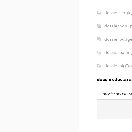
dossier.singl
dossier.non_p
dossier.budg
dossier.palne
dossier.bigT
dossier.declara
dossier.declara