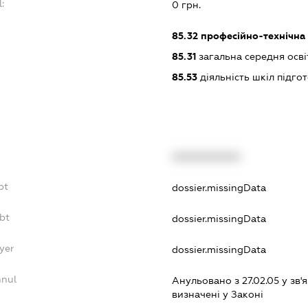
l:
0 грн.
:
85.32
професійно-технічна 
85.31
загальна середня осві
85.53
діяльність шкіл підго
XXXXXXXXXX
bt
dossier.missingData
bt
dossier.missingData
yer
dossier.missingData
nnul
Анульовано з 27.02.05 у зв'я
визначенi у Законi
.