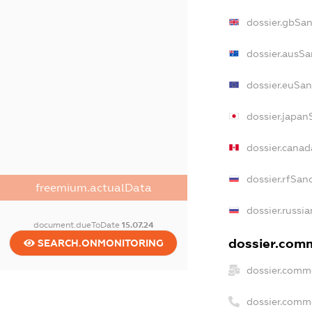
dossier.gbSa
dossier.ausSa
dossier.euSan
dossier.japan
dossier.cana
dossier.rfSan
freemium.actualData
dossier.russi
document.dueToDate
15.07.24
dossier.comm
SEARCH.ONMONITORING
dossier.comm
dossier.comm