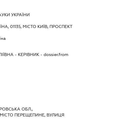
АУКИ УКРАЇНИ
ЇНА, 01135, МІСТО КИЇВ, ПРОСПЕКТ
їна
ІЇВНА
-
КЕРІВНИК
- dossier.from
ТРОВСЬКА ОБЛ.,
МІСТО ПЕРЕЩЕПИНЕ, ВУЛИЦЯ