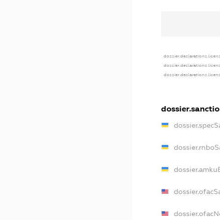
dossier.declarations.licen
dossier.declarations.lice
dossier.declarations.lice
dossier.sancti
dossier.specS
dossier.rnboS
dossier.amkuB
dossier.ofacS
dossier.ofac