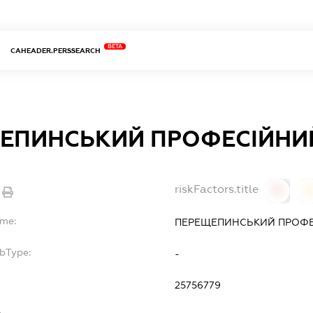
BETA
CAHEADER.PERSSEARCH
ЕПИНСЬКИЙ ПРОФЕСІЙНИЙ
riskFactors.title
0
ame:
ПЕРЕЩЕПИНСЬКИЙ ПРОФЕ
ubType:
-
:
25756779