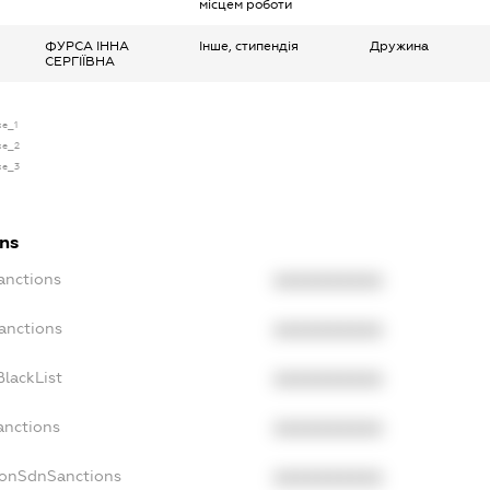
місцем роботи
ФУРСА ІННА
Інше, стипендія
Дружина
СЕРГІЇВНА
se_1
nse_2
nse_3
ons
anctions
XXXXXXXXXX
anctions
XXXXXXXXXX
lackList
XXXXXXXXXX
anctions
XXXXXXXXXX
NonSdnSanctions
XXXXXXXXXX