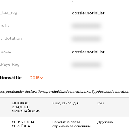
e_tax_reg
dossier.notInList
rofit
XXXXXXXXXX
et_dotation
XXXXXXXXXX
_akciz
dossier.notInList
axPayerReg
XXXXXXXXXX
tions.title
2018
tions.pepName
dossier.declarations.personName
dossier.declarations.relType
dossier.declaratio
БІРЮКОВ
Інше, стипендія
Син
ВЛАДЛЕН
МИКОЛАЙОВИЧ
СЕНЧУК ЯНА
Заробітна плата
Дружина
СЕРГІЇВНА
отримана за основним