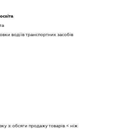
освіта
та
товки водіїв транспортних засобів
зку з:
обсяги продажу товарiв < нiж