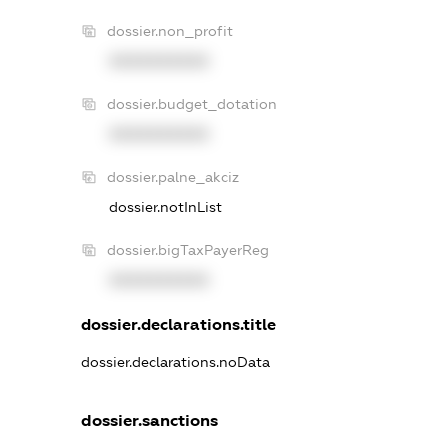
dossier.non_profit
XXXXXXXXXX
dossier.budget_dotation
XXXXXXXXXX
dossier.palne_akciz
dossier.notInList
dossier.bigTaxPayerReg
XXXXXXXXXX
dossier.declarations.title
dossier.declarations.noData
dossier.sanctions