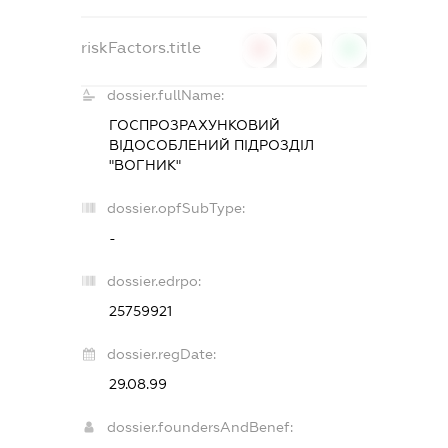
riskFactors.title
0
0
0
dossier.fullName:
ГОСПРОЗРАХУНКОВИЙ
ВІДОСОБЛЕНИЙ ПІДРОЗДІЛ
"ВОГНИК"
dossier.opfSubType:
-
dossier.edrpo:
25759921
dossier.regDate:
29.08.99
dossier.foundersAndBenef: